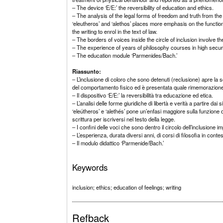
– The device ‘E/E:’ the reversibility of education and ethics.
– The analysis of the legal forms of freedom and truth from the o
‘eleutheros’ and ‘alethos’ places more emphasis on the function
the writing to enrol in the text of law.
– The borders of voices inside the circle of inclusion involve t
– The experience of years of philosophy courses in high securi
– The education module ‘Parmenides/Bach.’
Riassunto:
– L’inclusione di coloro che sono detenuti (reclusione) apre la s
del comportamento fisico ed è presentata quale rimemorazione
– Il dispositivo ‘E/E:’ la reversibilità tra educazione ed etica.
– L’analisi delle forme giuridiche di libertà e verità a partire dai sig
‘eleútheros’ e ‘alethés’ pone un’enfasi maggiore sulla funzione 
scrittura per iscriversi nel testo della legge.
– I confini delle voci che sono dentro il circolo dell’inclusione 
– L’esperienza, durata diversi anni, di corsi di filosofia in con
– Il modulo didattico ‘Parmenide/Bach.’
Keywords
inclusion; ethics; education of feelings; writing
Refback