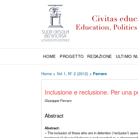
HOME
PROGETTO
REDAZIONE
ULTIMO 
Home
>
Vol 1, N° 2 (2012)
>
Ferraro
Inclusione e reclusione. Per una p
Giuseppe Ferraro
Abstract
Abstract:
– The inclusion of those who are in detention (‘reclusion’) open
treatment of physical behaviour and reported as a phenomenolog