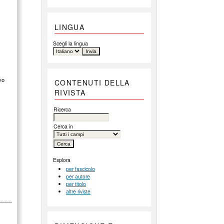
LINGUA
Scegli la lingua
ivo
CONTENUTI DELLA
RIVISTA
Ricerca
Cerca in
Esplora
per fascicolo
per autore
per titolo
altre riviste