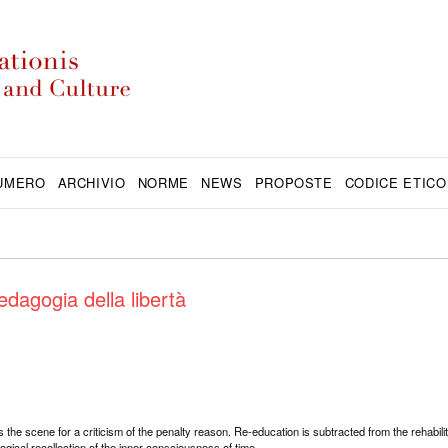
NUMERO
ARCHIVIO
NORME
NEWS
PROPOSTE
CODICE ETICO
edagogia della libertà
s the scene for a criticism of the penalty reason. Re-education is subtracted from the rehabilit
ical recollection of the inner consciousness of time.