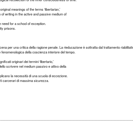
riginal meanings of the terms ‘libertarian,’
 of writing in the active and passive medium of
he need for a school of exception.
ty prisons.
cena per una critica della ragione penale. La rieducazione è sottratta dal trattamento riabilitat
 fenomenologica della coscienza interiore del tempo.
nificati originari dei termini ‘libertario,’
dello scrivere nel medium passivo e attivo della
implicano la necessità di una scuola di eccezione.
testi carcerari di massima sicurezza.