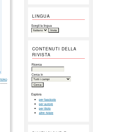
LINGUA
Scegli la lingua
CONTENUTI DELLA
RIVISTA
Ricerca
Cerca in
TERO
Esplora
per fascicolo
per autore
per titolo
altre riviste