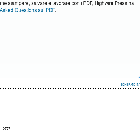
ome stampare, salvare e lavorare con i PDF, Highwire Press ha
 Asked Questions sui PDF
.
SCHERMO IN
. 10757