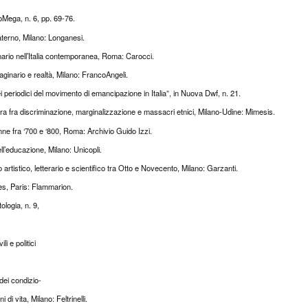
roMega, n. 6, pp. 69-76.
materno, Milano: Longanesi.
ginario nell’Italia contemporanea, Roma: Carocci.
aginario e realtà, Milano: FrancoAngeli.
ei periodici del movimento di emancipazione in Italia”, in Nuova Dwf, n. 21.
ara fra discriminazione, marginalizzazione e massacri etnici, Milano-Udine: Mimesis.
nne fra ‘700 e ‘800, Roma: Archivio Guido Izzi.
ll’educazione, Milano: Unicopli.
o artistico, letterario e scientifico tra Otto e Novecento, Milano: Garzanti.
les, Paris: Flammarion.
tologia, n. 9,
li e politici
 dei condizio-
di vita, Milano: Feltrinelli.