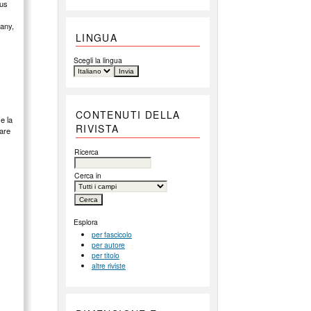
ous
many,
LINGUA
Scegli la lingua
CONTENUTI DELLA
e la
RIVISTA
mare
Ricerca
Cerca in
Esplora
per fascicolo
per autore
per titolo
altre riviste