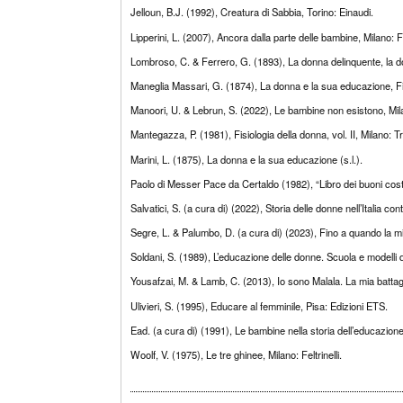
Jelloun, B.J. (1992), Creatura di Sabbia, Torino: Einaudi.
Lipperini, L. (2007), Ancora dalla parte delle bambine, Milano: Fel
Lombroso, C. & Ferrero, G. (1893), La donna delinquente, la d
Maneglia Massari, G. (1874), La donna e la sua educazione, Fir
Manoori, U. & Lebrun, S. (2022), Le bambine non esistono, Mil
Mantegazza, P. (1981), Fisiologia della donna, vol. II, Milano: T
Marini, L. (1875), La donna e la sua educazione (s.l.).
Paolo di Messer Pace da Certaldo (1982), “Libro dei buoni cos
Salvatici, S. (a cura di) (2022), Storia delle donne nell’Italia
Segre, L. & Palumbo, D. (a cura di) (2023), Fino a quando la mia 
Soldani, S. (1989), L’educazione delle donne. Scuola e modelli di
Yousafzai, M. & Lamb, C. (2013), Io sono Malala. La mia battaglia
Ulivieri, S. (1995), Educare al femminile, Pisa: Edizioni ETS.
Ead. (a cura di) (1991), Le bambine nella storia dell’educazion
Woolf, V. (1975), Le tre ghinee, Milano: Feltrinelli.