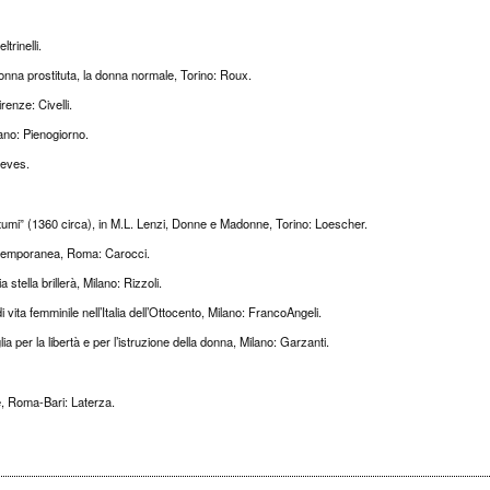
trinelli.
onna prostituta, la donna normale, Torino: Roux.
enze: Civelli.
ano: Pienogiorno.
reves.
tumi” (1360 circa), in M.L. Lenzi, Donne e Madonne, Torino: Loescher.
 contemporanea, Roma: Carocci.
stella brillerà, Milano: Rizzoli.
 vita femminile nell’Italia dell’Ottocento, Milano: FrancoAngeli.
 per la libertà e per l’istruzione della donna, Milano: Garzanti.
e, Roma-Bari: Laterza.