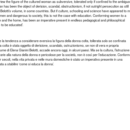
 view the figure of the cultured woman as subversive, tolerated only if confined to the ambigu
as been the object of derision, scandal, obstructionism, if not outright persecution as still
ni Belotti’s volume, in some countries. But if culture, schooling and science have appeared to 
 women and dangerous to society, this is not the case with education. Conforming women to a
life and the home, has been an imperative present in endless pedagogical and philosophical
 to be educated’.
e la tendenza a considerare eversiva la figura della donna colta, tollerata solo se confinata
a colta è stata oggetto di derisione, scandalo, ostruzionismo, se non di vera e propria
e di Elena Gianini Belotti, accade ancora oggi, in alcuni paesi. Ma se la cultura, l’istruzione 
trarie alla natura della donna e pericolose per la società, non è così per l’educazione. Confor
secoli, nella vita privata e nelle mura domestiche è stato un imperativo presente in una
ata a stabilire ‘come si educa la donna’.