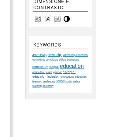
DIMENSIONE E
CONTRASTO
KEYWORDS
citizenship
John Dewey
citizenship education
community
complexity
critical pedagogy
education
democracy
dialogue
history of
gender
education.
future
education
inclusion
intercultural education
learning
pedagogy
school
social justice
training
university