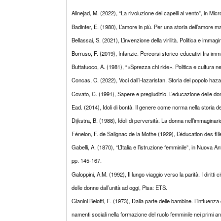
Alinejad, M. (2022), “La rivoluzione dei capelli al vento”, in Mic
Badinter, E. (1980), L’amore in più. Per una storia dell’amore 
Bellassai, S. (2021), L’invenzione della virilità. Politica e imma
Borruso, F. (2019), Infanzie. Percorsi storico-educativi fra imm
Buttafuoco, A. (1981), “«Sprezza chi ride». Politica e cultura n
Concas, C. (2022), Voci dall’Hazaristan. Storia del popolo haz
Covato, C. (1991), Sapere e pregiudizio. L’educazione delle do
Ead. (2014), Idoli di bontà. Il genere come norma nella storia de
Dijkstra, B. (1988), Idoli di perversità. La donna nell’immaginari
Fénelon, F. de Salignac de la Mothe (1929), L’éducation des fil
Gabelli, A. (1870), “L’Italia e l’istruzione femminile”, in Nuova An
pp. 145-167.
Galoppini, A.M. (1992), Il lungo viaggio verso la parità. I diritti civi
delle donne dall’unità ad oggi, Pisa: ETS.
Gianini Belotti, E. (1973), Dalla parte delle bambine. L’influenza
namenti sociali nella formazione del ruolo femminile nei primi anni 