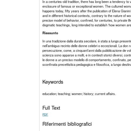
In a centuries-old tradition, there has long been a tendency to
enclosure of famous or exceptional women. The cultured woman h
happens today, fifty years after the publication of Elena Giani
and in different historical contexts, contrary to the nature of
precise model of behavior, confined, for centuries, to private 
dogmatic teachings, long intended to establish ‘how women are
Riassunto
In una tradizione dalla durata secolare, è stata a lungo present
nell’ambiguo recinto delle donne celebri o eccezionali. La don n
persecuzione, come, a cinquant’anni dalla pubblicazione de volum
scienza sono apparse a molti, e in contesti storici diversi, con
le donne a un preciso modello di comportamento, confinato, per 
sconfinata precettistica pedagogica e filosofica, a lungo destin
Keywords
education; teaching; women; history; current affairs.
Full Text
PDF
Riferimenti bibliografici