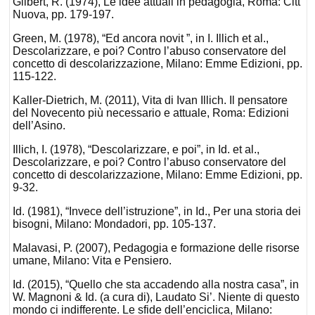
Gilbert, R. (1974), Le idee attuali in pedagogia, Roma: Citt
Nuova, pp. 179-197.
Green, M. (1978), “Ed ancora novit ”, in I. Illich et al.,
Descolarizzare, e poi? Contro l’abuso conservatore del
concetto di descolarizzazione, Milano: Emme Edizioni, pp.
115-122.
Kaller-Dietrich, M. (2011), Vita di Ivan Illich. Il pensatore
del Novecento più necessario e attuale, Roma: Edizioni
dell’Asino.
Illich, I. (1978), “Descolarizzare, e poi”, in Id. et al.,
Descolarizzare, e poi? Contro l’abuso conservatore del
concetto di descolarizzazione, Milano: Emme Edizioni, pp.
9-32.
Id. (1981), “Invece dell’istruzione”, in Id., Per una storia dei
bisogni, Milano: Mondadori, pp. 105-137.
Malavasi, P. (2007), Pedagogia e formazione delle risorse
umane, Milano: Vita e Pensiero.
Id. (2015), “Quello che sta accadendo alla nostra casa”, in
W. Magnoni & Id. (a cura di), Laudato Si’. Niente di questo
mondo ci indifferente. Le sfide dell’enciclica, Milano: