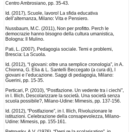
Centro Ambrosiano, pp. 35-43.
Id. (2017), Scuole, lavoro! La sfida educativa
dell’alternanza, Milano: Vita e Pensiero.
Nussbaum, M.C. (2011), Non per profitto. Perch le
democrazie hanno bisogno della cultura umanistica,
Bologna: Il Mulino.
Pati, L. (2007), Pedagogia sociale. Temi e problemi,
Brescia: La Scuola.
Id. (2012), “I giovani: oltre una semplice cronologia”, in A.
Chionna, G. Elia & L. Santelli Beccegato (a cura di), I
giovani e l’educazione. Saggi di pedagogia, Milano:
Guerini, pp. 15-35.
Perticari, P. (2010), “Postfazione. Un vedente tra i ciechi”,
in I. Illich, Descolarizzare la società. Una società senza
scuola possibile?, Milano-Udine: Mimesis, pp. 137-156.
Id. (2012), “Postfazione”, in I. Illich, Rivoluzionare le
istituzioni. Celebrazione della consapevolezza, Milano-
Udine: Mimesis, pp. 155-161.
Petrovsky, A.V. (1976), “Derri re la scolarisation”, in