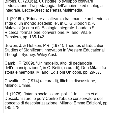
Birbes, C. (2016a), Custodire lo sviluppo coltivare
l’educazione. Tra pedagogia dell’ambiente ed ecologia
integrale, Lecce-Brescia: Pensa Multimedia.
Id. (2016b), “Educare all’alleanza tra umanit e ambiente: la
sfida di un mondo sostenibile”, in C. Giuliodori & P.
Malavasi (a cura di), Ecologia integrale. Laudato Si’.
Ricerca, formazione, conversione, Milano: Vita e
Pensiero, pp. 135-142.
Bowen, J. & Hobson, P.R. (1974), Theories of Education.
Studies of Significant Innovation in Western Educational
Thought, Sydney: Wiley Aust.
Cambi, F. (2009), “Un modello, alto, di pedagogia
dell’emancipazione”, in C. Betti (a cura di), Don Milani fra
storia e memoria, Milano: Edizioni Unicopli, pp. 29-37.
Cavallini, G. (1974) (a cura di), Illich in discussione,
Milano: Emme.
Id. (1978), “Intanto socializzare, poi…”, in I. Illich et al.,
Descolarizzare, e poi? Contro l’abuso conservatore del
concetto di descolarizzazione, Milano: Emme Edizioni, pp.
145-178.