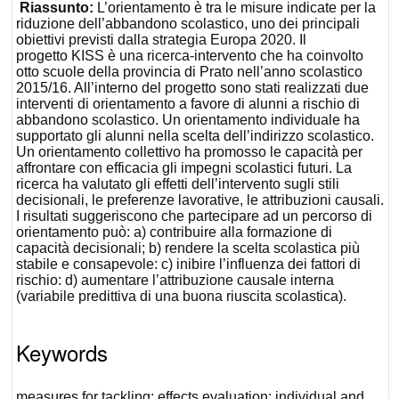
Riassunto:
L’orientamento è tra le misure indicate per la
riduzione dell’abbandono scolastico, uno dei principali
obiettivi previsti dalla strategia Europa 2020. Il
progetto
KISS
è una ricerca-intervento che ha coinvolto
otto scuole della provincia di Prato nell’anno scolastico
2015/16. All’interno del progetto sono stati realizzati due
interventi di orientamento a favore di alunni a rischio di
abbandono scolastico. Un
orientamento individuale
ha
supportato gli alunni nella scelta dell’indirizzo scolastico.
Un
orientamento collettivo
ha promosso le capacità per
affrontare con efficacia gli impegni scolastici futuri. La
ricerca ha valutato gli effetti dell’intervento sugli
stili
decisionali
, le
preferenze lavorative
, le
attribuzioni causali
.
I risultati suggeriscono che partecipare ad un percorso di
orientamento può: a) contribuire alla formazione di
capacità decisionali; b) rendere la scelta scolastica più
stabile e consapevole: c) inibire l’influenza dei fattori di
rischio: d) aumentare l’attribuzione causale interna
(variabile predittiva di una buona riuscita scolastica).
Keywords
measures for tackling; effects evaluation; individual and