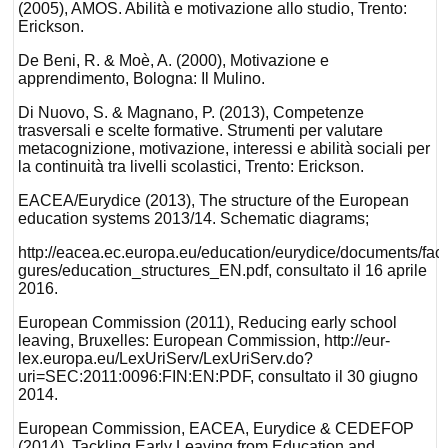
(2005), AMOS. Abilità e motivazione allo studio, Trento:
Erickson.
De Beni, R. & Moè, A. (2000), Motivazione e
apprendimento, Bologna: Il Mulino.
Di Nuovo, S. & Magnano, P. (2013), Competenze
trasversali e scelte formative. Strumenti per valutare
metacognizione, motivazione, interessi e abilità sociali per
la continuità tra livelli scolastici, Trento: Erickson.
EACEA/Eurydice (2013), The structure of the European
education systems 2013/14. Schematic diagrams;
http://eacea.ec.europa.eu/education/eurydice/documents/fac
gures/education_structures_EN.pdf, consultato il 16 aprile
2016.
European Commission (2011), Reducing early school
leaving, Bruxelles: European Commission, http://eur-
lex.europa.eu/LexUriServ/LexUriServ.do?
uri=SEC:2011:0096:FIN:EN:PDF, consultato il 30 giugno
2014.
European Commission, EACEA, Eurydice & CEDEFOP
(2014), Tackling Early Leaving from Education and