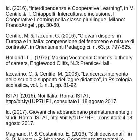
Id. (2016), “Interdipendenza e Cooperative Learning”, in M.
Gentile & T. Chiappelli, Intercultura e inclusione. Il
Cooperative Learning nella classe plurilingue, Milano:
FrancoAngeli, pp. 30-60.
Gentile, M. & Tacconi, G. (2016), “Giovani dispersi in
Europa e in Italia: comprensione del fenomeno e misure di
contrasto”, in Orientamenti Pedagogici, n. 63, p. 797-825.
Holland, J.L. (1973), Making Vocational Choices: a theory
of careers, Englewood Cliffs, N.J: Prentice-Hall.
Iaccarino, C. & Gentile, M. (2003), “La ricerca-intervento
nella scuola a supporto dell’agire didattico”, in Psicologia
scolastica, vol. 1, n. 1, pp. 81-92.
ISTAT (2016), Noi Italia, Roma: ISTAT,
http://bit.ly/1UP7HF1, consultato il 18 agosto 2017.
Id. (2017), Giovani che abbandonano prematuramente gli
studi, Roma: ISTAT, http://bit.ly/1UP7HF1, consultato il 18
agosto 2017.
Magnano, P. & Costantino, E. (2013), “Stili decisionali”, in
S. Di Nuovo & P. Magnano, Competenze trasversali e