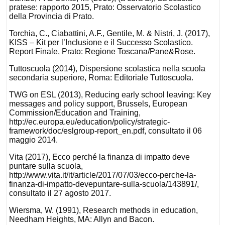
pratese: rapporto 2015, Prato: Osservatorio Scolastico
della Provincia di Prato.
Torchia, C., Ciabattini, A.F., Gentile, M. & Nistri, J. (2017),
KISS – Kit per l’Inclusione e il Successo Scolastico.
Report Finale, Prato: Regione Toscana/Pane&Rose.
Tuttoscuola (2014), Dispersione scolastica nella scuola
secondaria superiore, Roma: Editoriale Tuttoscuola.
TWG on ESL (2013), Reducing early school leaving: Key
messages and policy support, Brussels, European
Commission/Education and Training,
http://ec.europa.eu/education/policy/strategic-
framework/doc/eslgroup-report_en.pdf, consultato il 06
maggio 2014.
Vita (2017), Ecco perché la finanza di impatto deve
puntare sulla scuola,
http://www.vita.it/it/article/2017/07/03/ecco-perche-la-
finanza-di-impatto-devepuntare-sulla-scuola/143891/,
consultato il 27 agosto 2017.
Wiersma, W. (1991), Research methods in education,
Needham Heights, MA: Allyn and Bacon.