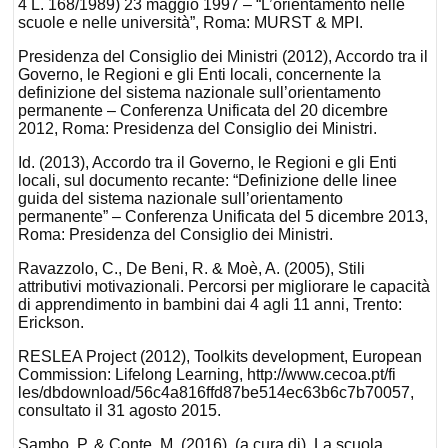
4 L. 168/1989) 23 maggio 1997 – “L’orientamento nelle
scuole e nelle università”, Roma: MURST & MPI.
Presidenza del Consiglio dei Ministri (2012), Accordo tra il
Governo, le Regioni e gli Enti locali, concernente la
definizione del sistema nazionale sull’orientamento
permanente – Conferenza Unificata del 20 dicembre
2012, Roma: Presidenza del Consiglio dei Ministri.
Id. (2013), Accordo tra il Governo, le Regioni e gli Enti
locali, sul documento recante: “Definizione delle linee
guida del sistema nazionale sull’orientamento
permanente” – Conferenza Unificata del 5 dicembre 2013,
Roma: Presidenza del Consiglio dei Ministri.
Ravazzolo, C., De Beni, R. & Moè, A. (2005), Stili
attributivi motivazionali. Percorsi per migliorare le capacità
di apprendimento in bambini dai 4 agli 11 anni, Trento:
Erickson.
RESLEA Project (2012), Toolkits development, European
Commission: Lifelong Learning, http://www.cecoa.pt/fi
les/dbdownload/56c4a816ffd87be514ec63b6c7b70057,
consultato il 31 agosto 2015.
Sambo, P. & Conte, M. (2016), (a cura di), La scuola