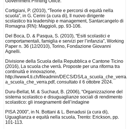
Government Printing Office.
Cortigiani, P. (2010), “Teorie e percorsi di equità nella
scuola”, in G. Cerini (a cura di), Il nuovo dirigente
scolastico tra leadership e management, Santarcangelo di
Romagna (RN): Maggioli, pp. 93-106.
Del Boca, D. & Pasqua, S. (2010), “Esiti scolastici e
comportamentali, famiglia e servizi per l’infanzia”, Working
Paper n. 36 (12/2010), Torino, Fondazione Giovanni
Agnelli.
Divisione della Scuola della Repubblica e Cantone Ticino
(2016), La scuola che verrà. Proposte per una riforma tra
continuità e innovazione,
http://www4.ti.ch/fileadmin/DECS/DS/La_scuola_che_verra/
a_scuola_che_verra.pdf, consultato il 6 ottobre 2024.
Duru-Bellat, M. & Suchaut, B. (2006), “Organizzazione del
sistema scolastico e disuguaglianze sociali di rendimento
scolastico: gli insegnamenti dell’indagine
PISA 2000”, in N. Bottani & L. Benadusi (a cura di),
Uguaglianza e equità nella scuola, Trento: Erickson, pp.
101-113.