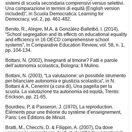
sistemi di scuola secondaria comprensivi versus selettivi.
Una comparazione in termini di equità (English version
included)”, in Scuola Democratica: Learning for
Democracy, vol. 2, pp. 461-482.
Benito, R., Alegre, M.A. & Gonzàlez-Balletbò, I. (2014),
“School segregation and its effects on educational equality
and efficiency in 16 OECD comprehensive school
systems”, in Comparative Education Review, vol. 58, n. 1,
pp. 104-134.
Bottani, N. (2002), Insegnanti al timone? Fatti e parole
dell’autonomia scolastica, Bologna: Il Mulino.
Bottani, N. (2003), “La valutazione: un possibile strumento
per bilanciare autonomia e giustizia scolastica”, in N.
Bottani & A. Cenerini (a cura di), Una pagella per la
scuola. La valutazione tra autonomia ed equità, Trento:
Erickson, pp. 21-65.
Bourdieu, P. & Passeron, J. (1970), La reproduction.
Éléments pour une théorie du système d’enseignement,
Paris: Les Éditions de Minuit.
Bratti, M., Checchi, D. & Filippin, A. (2007), Da dove