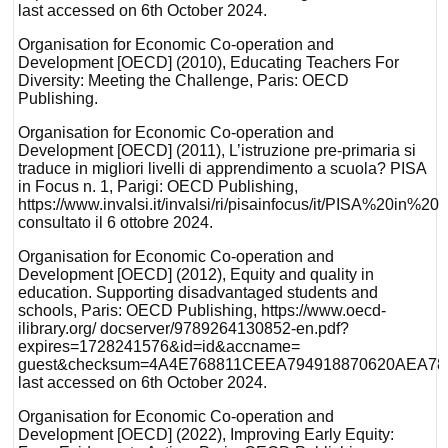
last accessed on 6th October 2024.
Organisation for Economic Co-operation and
Development [OECD] (2010), Educating Teachers For
Diversity: Meeting the Challenge, Paris: OECD
Publishing.
Organisation for Economic Co-operation and
Development [OECD] (2011), L’istruzione pre-primaria si
traduce in migliori livelli di apprendimento a scuola? PISA
in Focus n. 1, Parigi: OECD Publishing,
https://www.invalsi.it/invalsi/ri/pisainfocus/it/PISA%20in%2
consultato il 6 ottobre 2024.
Organisation for Economic Co-operation and
Development [OECD] (2012), Equity and quality in
education. Supporting disadvantaged students and
schools, Paris: OECD Publishing, https://www.oecd-
ilibrary.org/ docserver/9789264130852-en.pdf?
expires=1728241576&id=id&accname=
guest&checksum=4A4E768811CEEA794918870620AEA78
last accessed on 6th October 2024.
Organisation for Economic Co-operation and
Development [OECD] (2022), Improving Early Equity: