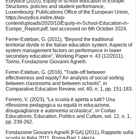
Eurydice (2020), Equity in school education in Europe:
Structures, policies and student performance,
Luxembourg: Publications Office of the European Union,
https://eurydice.indire.it/wp-
content/uploads/2020/10/Equity-in-School-Education-in-
Europe_Report.pdf, last accessed on 6th October 2024.
Ferrer-Esteban, G. (2011), “Beyond the traditional
territorial divide in the Italian education system. Aspects of
system management factors on performance in lower
secondary education”, Working Paper n. 43 (12/2011),
Torino, Fondazione Giovanni Agnelli.
Ferrer-Esteban, G. (2016), “Trade-off between
effectiveness and equity? An analysis of social sorting
between classrooms and between schools”, in
Comparative Education Review, vol. 60, n. 1, pp. 151-183.
Ferrero, V. (2023), “La scuola è aperta a tutti? Una
riflessione pedagogica su equità in educazione,
disuguaglianze e autonomia scolastica”, in Civitas
Educationis. Education, Politics and Culture, vol. 12, n. 1,
pp. 239-262.
Fondazione Giovanni Agnelli [FGA] (2011), Rapporto sulla
scuola in Italia 2011, Roma-Bari: Laterza.