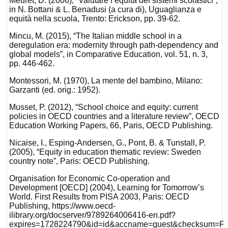
Meuret, D. (2006), “Valutare l’equità dei sistemi scolastici”,
in N. Bottani & L. Benadusi (a cura di), Uguaglianza e
equità nella scuola, Trento: Erickson, pp. 39-62.
Mincu, M. (2015), “The Italian middle school in a
deregulation era: modernity through path-dependency and
global models”, in Comparative Education, vol. 51, n. 3,
pp. 446-462.
Montessori, M. (1970), La mente del bambino, Milano:
Garzanti (ed. orig.: 1952).
Musset, P. (2012), “School choice and equity: current
policies in OECD countries and a literature review”, OECD
Education Working Papers, 66, Paris, OECD Publishing.
Nicaise, I., Esping-Andersen, G., Pont, B. & Tunstall, P.
(2005), “Equity in education thematic review: Sweden
country note”, Paris: OECD Publishing.
Organisation for Economic Co-operation and
Development [OECD] (2004), Learning for Tomorrow’s
World. First Results from PISA 2003, Paris: OECD
Publishing, https://www.oecd-
ilibrary.org/docserver/9789264006416-en.pdf?
expires=1728224790&id=id&accname=guest&checksum=