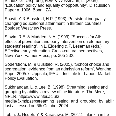
Schütz, G., Ursprung, H.W. & Wössmann, L. (2005),
“Education policy and equality of opportunity”, Discussion
Paper n. 1906, Bonn, IZA.
Shavit, Y. & Blossfeld, H.P. (1993), Persistent inequality:
changing educational attainment in thirteen countries,
Boulder: Westview Press.
Slavin, R.E. & Madden, N.A. (1999), “Success for All:
effects of prevention and early intervention on elementary
students’ reading”, in L. Eldering & P. Leseman (eds.),
Effective early education. Cross-cultural perspectives,
New York: Falmer Press, pp. 305-332.
Söderström, M. & Uusitalo, R. (2005), “School choice and
segregation: evidence from an admission reform”, Working
Paper 2005:7, Uppsala, IFAU – Institute for Labour Market
Policy Evaluation.
Sukhnandan, L. & Lee, B. (1998), Streaming, setting and
grouping by ability: a review of the literature. The Mere,
NFER, https://www.nfer.ac.uk/
media/3xmdpzsr/streaming_setting_and_grouping_by_ability_
last accessed on 6th October 2024.
Tobin, J., Hsueh, Y. & Karasawa, M. (2011), Infanzia in tre