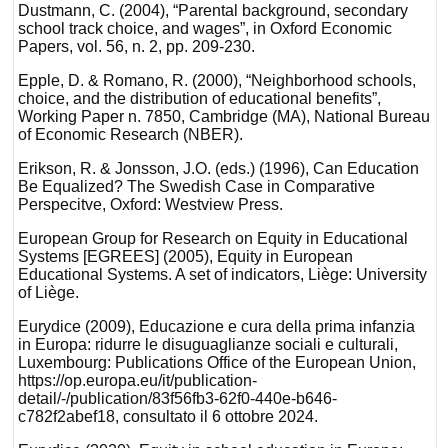
Dustmann, C. (2004), “Parental background, secondary
school track choice, and wages”, in Oxford Economic
Papers, vol. 56, n. 2, pp. 209-230.
Epple, D. & Romano, R. (2000), “Neighborhood schools,
choice, and the distribution of educational benefits”,
Working Paper n. 7850, Cambridge (MA), National Bureau
of Economic Research (NBER).
Erikson, R. & Jonsson, J.O. (eds.) (1996), Can Education
Be Equalized? The Swedish Case in Comparative
Perspecitve, Oxford: Westview Press.
European Group for Research on Equity in Educational
Systems [EGREES] (2005), Equity in European
Educational Systems. A set of indicators, Liège: University
of Liège.
Eurydice (2009), Educazione e cura della prima infanzia
in Europa: ridurre le disuguaglianze sociali e culturali,
Luxembourg: Publications Office of the European Union,
https://op.europa.eu/it/publication-
detail/-/publication/83f56fb3-62f0-440e-b646-
c782f2abef18, consultato il 6 ottobre 2024.