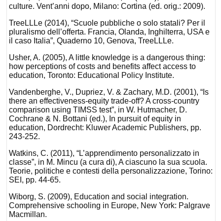
culture. Vent’anni dopo, Milano: Cortina (ed. orig.: 2009).
TreeLLLe (2014), “Scuole pubbliche o solo statali? Per il
pluralismo dell’offerta. Francia, Olanda, Inghilterra, USA e
il caso Italia”, Quaderno 10, Genova, TreeLLLe.
Usher, A. (2005), A little knowledge is a dangerous thing:
how perceptions of costs and benefits affect access to
education, Toronto: Educational Policy Institute.
Vandenberghe, V., Dupriez, V. & Zachary, M.D. (2001), “Is
there an effectiveness-equity trade-off? A cross-country
comparison using TIMSS test”, in W. Hutmacher, D.
Cochrane & N. Bottani (ed.), In pursuit of equity in
education, Dordrecht: Kluwer Academic Publishers, pp.
243-252.
Watkins, C. (2011), “L’apprendimento personalizzato in
classe”, in M. Mincu (a cura di), A ciascuno la sua scuola.
Teorie, politiche e contesti della personalizzazione, Torino:
SEI, pp. 44-65.
Wiborg, S. (2009), Education and social integration.
Comprehensive schooling in Europe, New York: Palgrave
Macmillan.