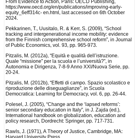
From Evidence to Action, Paris: OECD Publishing,
https://www.oecd.org/en/publications/improving-early-
equity_6eff314c- en.html, last accessed on 6th October
2024.
Pekkarinen, T., Uusitalo, R. & Kerr, S. (2009), “School
tracking and intergenerational income mobility: evidence
from the Finnish comprehensive school reform”, in Journal
of Public Economics, vol. 93, pp. 965-973.
Pitzalis, M. (2012a), “Equità e qualità dell’istruzione.
Quale “missione” per la scuola e l’università?”, in
Autonomia e Dirigenza, 7-8-9 Anno XXI/Nuova Serie, pp.
20-24.
Pitzalis, M. (2012b), “Effetti di campo. Spazio scolastico e
riproduzione delle diseguaglianze”, in Scuola
Democratica: Learning for Democracy, vol. 6, pp. 26-44.
Polesel, J. (2005), “Change and the ‘lapsed reforms’:
senior secondary education in Italy”, in J. Zajda (ed.),
International handbook on globalization, education and
policy research, Dordrecht: Springer, pp. 717-731.
Rawls, J. (1971), A Theory of Justice, Cambridge, MA:
Harvard University Press.