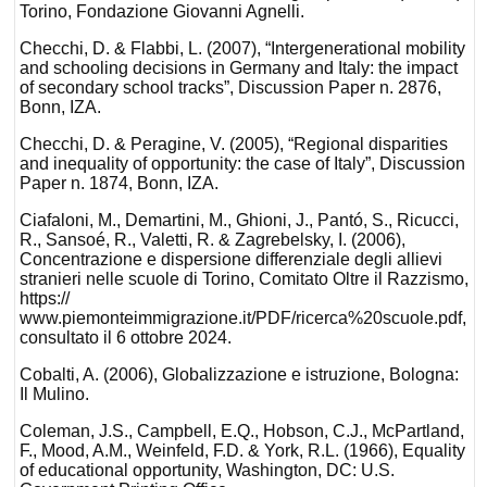
Torino, Fondazione Giovanni Agnelli.
Checchi, D. & Flabbi, L. (2007), “Intergenerational mobility
and schooling decisions in Germany and Italy: the impact
of secondary school tracks”, Discussion Paper n. 2876,
Bonn, IZA.
Checchi, D. & Peragine, V. (2005), “Regional disparities
and inequality of opportunity: the case of Italy”, Discussion
Paper n. 1874, Bonn, IZA.
Ciafaloni, M., Demartini, M., Ghioni, J., Pantó, S., Ricucci,
R., Sansoé, R., Valetti, R. & Zagrebelsky, I. (2006),
Concentrazione e dispersione differenziale degli allievi
stranieri nelle scuole di Torino, Comitato Oltre il Razzismo,
https://
www.piemonteimmigrazione.it/PDF/ricerca%20scuole.pdf,
consultato il 6 ottobre 2024.
Cobalti, A. (2006), Globalizzazione e istruzione, Bologna:
Il Mulino.
Coleman, J.S., Campbell, E.Q., Hobson, C.J., McPartland,
F., Mood, A.M., Weinfeld, F.D. & York, R.L. (1966), Equality
of educational opportunity, Washington, DC: U.S.