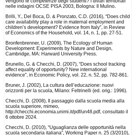
vengono le competenze degli studenti? I divari territoriali
nelle indagini OCSE PISA 2003, Bologna: Il Mulino.
Brilli, Y., Del Boca, D. & Pronzato, C.D. (2016), “Does child
care availability play a role in maternal employment and
children’s development? Evidence from Italy”, in Review
of Economics of the Household, vol. 14, n. 1, pp. 27-51.
Bronfenbrenner, U. (2009), The Ecology of Human
Development: Experiments by Nature and Design,
Cambridge, MA: Harward University Press.
Brunello, G. & Checchi, D. (2007), “Does school tracking
affect equality of opportunity? New international
evidence”, in Economic Policy, vol. 22, n. 52, pp. 782-861.
Bruner, J. (2002), La cultura dell’educazione: nuovi
orizzonti per la scuola, Milano: Feltrinelli (ed. orig.: 1996).
Checchi, D. (2008), Il passaggio dalla scuola media alla
scuola superiore, mimeo,
http://checchi.economia.unimi.it/pdf/un48.pdf, consultato il
6 ottobre 2024.
Checchi, D. (2010), “Uguaglianza delle opportunità nella
scuola secondaria italiana”, Working Paper n. 25 (3/2010),