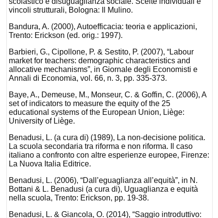
scolastico e disuguaglianza sociale. Scelte individuali e
vincoli strutturali, Bologna: Il Mulino.
Bandura, A. (2000), Autoefficacia: teoria e applicazioni,
Trento: Erickson (ed. orig.: 1997).
Barbieri, G., Cipollone, P. & Sestito, P. (2007), “Labour
market for teachers: demographic characteristics and
allocative mechanisms”, in Giornale degli Economisti e
Annali di Economia, vol. 66, n. 3, pp. 335-373.
Baye, A., Demeuse, M., Monseur, C. & Goffin, C. (2006), A
set of indicators to measure the equity of the 25
educational systems of the European Union, Liège:
University of Liège.
Benadusi, L. (a cura di) (1989), La non-decisione politica.
La scuola secondaria tra riforma e non riforma. Il caso
italiano a confronto con altre esperienze europee, Firenze:
La Nuova Italia Editrice.
Benadusi, L. (2006), “Dall’eguaglianza all’equità”, in N.
Bottani & L. Benadusi (a cura di), Uguaglianza e equità
nella scuola, Trento: Erickson, pp. 19-38.
Benadusi, L. & Giancola, O. (2014), “Saggio introduttivo: