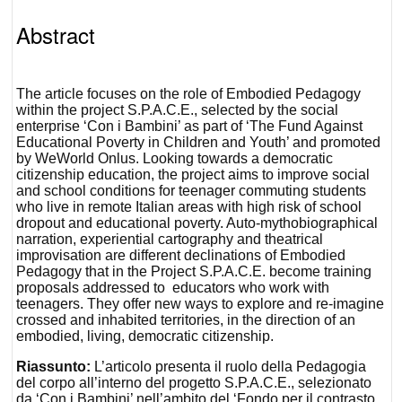
Abstract
The article focuses on the role of Embodied Pedagogy
within the project S.P.A.C.E., selected by the social
enterprise ‘Con i Bambini’ as part of ‘The Fund Against
Educational Poverty in Children and Youth’ and promoted
by WeWorld Onlus. Looking towards a democratic
citizenship education, the project aims to improve social
and school conditions for teenager commuting students
who live in remote Italian areas with high risk of school
dropout and educational poverty. Auto-mythobiographical
narration, experiential cartography and theatrical
improvisation are different declinations of Embodied
Pedagogy that in the Project S.P.A.C.E. become training
proposals addressed to educators who work with
teenagers. They offer new ways to explore and re-imagine
crossed and inhabited territories, in the direction of an
embodied, living, democratic citizenship.
Riassunto:
L’articolo presenta il ruolo della Pedagogia
del corpo all’interno del progetto S.P.A.C.E., selezionato
da ‘Con i Bambini’ nell’ambito del ‘Fondo per il contrasto