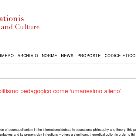
NUMERO
ARCHIVIO
NORME
NEWS
PROPOSTE
CODICE ETICO
opolitismo pedagogico come ‘umanesimo alieno’
on of cosmopolitanism in the international debate in educational philosophy and theory, this 
atives and its present-day inflections – offers a significant theoretical option in order to thi