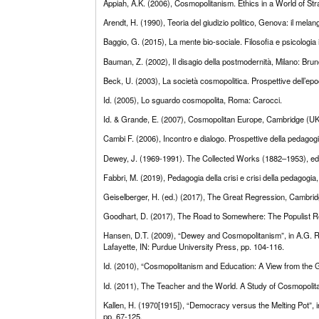
Appiah, A.K. (2006), Cosmopolitanism. Ethics in a World of S
Arendt, H. (1990), Teoria del giudizio politico, Genova: il melan
Baggio, G. (2015), La mente bio-sociale. Filosofia e psicologi
Bauman, Z. (2002), Il disagio della postmodernità, Milano: Bru
Beck, U. (2003), La società cosmopolitica. Prospettive dell’epo
Id. (2005), Lo sguardo cosmopolita, Roma: Carocci.
Id. & Grande, E. (2007), Cosmopolitan Europe, Cambridge (UK): 
Cambi F. (2006), Incontro e dialogo. Prospettive della pedagogi
Dewey, J. (1969-1991). The Collected Works (1882–1953), edite
Fabbri, M. (2019), Pedagogia della crisi e crisi della pedagogia
Geiselberger, H. (ed.) (2017), The Great Regression, Cambridge
Goodhart, D. (2017), The Road to Somewhere: The Populist Revo
Hansen, D.T. (2009), “Dewey and Cosmopolitanism”, in A.G. Ru
Lafayette, IN: Purdue University Press, pp. 104-116.
Id. (2010), “Cosmopolitanism and Education: A View from the G
Id. (2011), The Teacher and the World. A Study of Cosmopoli
Kallen, H. (1970[1915]), “Democracy versus the Melting Pot”,
pp. 67-125.