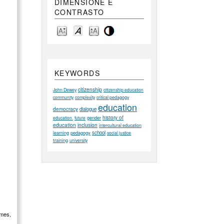
DIMENSIONE E
CONTRASTO
KEYWORDS
citizenship
John Dewey
citizenship education
community
complexity
critical pedagogy
education
democracy
dialogue
history of
gender
education.
future
education
inclusion
intercultural education
learning
pedagogy
school
social justice
training
university
imes,