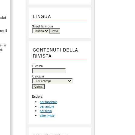
LINGUA
ulist
Scegli la lingua
e, il
e (in
CONTENUTI DELLA
di
RIVISTA
Ricerca
Cerca in
Esplora
per fascicolo
per autore
per titolo
altre riviste