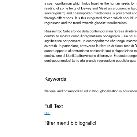
a cosmopolitanism which holds together the human needs for roo
reading of some texts of Dewey and Mead an argument in favou
sovereignism) and cosmopolitan-mindedness is presented and th
through differences. It is this integrated device which should
regression and the trend towards globalist neoliberalism.
Riassunto:
Sullo sfondo della contemporanea ripresa di interess
contributo mostra come il pragmatismo pedagogico – sia nei suo
significativa per pensare un cosmopolitismo che tenga insieme l
diversità. In particolare, attraverso la rilettura di alcuni test
quanto opposta al sovranismo nazionalistico) e disposizione me
costruzione di identità attraverso le differenze. È questo con
contrapponendosi tanto alla grande regressione populista quanto
Keywords
National and cosmopolitan education; globalization in educati
Full Text
PDF
Riferimenti bibliografici