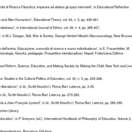
à di Ricerca Filosofica: imparare ad abitare gli spazi intermedi”, in Educational Reflective
 and Alien Humanism”, Educational Theory, vol. 64, n. 5, pp. 439-461.
dness”, in International Journal of Ethics, vol. 39, n. 4, pp. 385-407.
ism”, in M.J. Deegan, Self, War & Society, George Herbert Mead’s Macrosociology, New Brunsw
e dell’anima. Educazione, comunità-di-ricerca e nuovo individualismo”, in E. Frauenfelder, M.
sicologia, filosofia, pedagogia. Prospettive interdisciplinari, Napoli: Fridericiana Editrice
hool Reform. Science, Education, and Making Society by Making the Child, New York and Lo
 Studies in the Cultural Politics of Education, vol. 30, n. 3, pp. 253-268.
beralismo”, in Id., Scritti filosofici I, Roma-Bari: Laterza, pp. 3-25.
n Id., Scritti filosofici I, Roma-Bari: Laterza, pp. 273-283.
a Jean-François Lyotard”, in Id., Scritti filosofici I, Roma-Bari: Laterza, pp. 285-299.
orton Library.
ucation”, in P. Smeyers (ed.), International Handbook of Philosophy of Education, Volume 2,
independentismo, Barcelona: EdLibros.