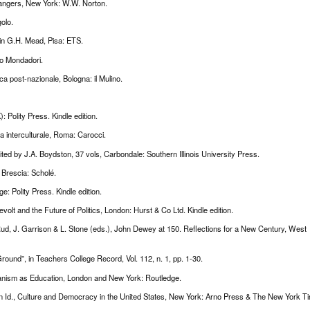
trangers, New York: W.W. Norton.
golo.
a in G.H. Mead, Pisa: ETS.
no Mondadori.
ca post-nazionale, Bologna: il Mulino.
Polity Press. Kindle edition.
a interculturale, Roma: Carocci.
d by J.A. Boydston, 37 vols, Carbondale: Southern Illinois University Press.
, Brescia: Scholé.
: Polity Press. Kindle edition.
lt and the Future of Politics, London: Hurst & Co Ltd. Kindle edition.
d, J. Garrison & L. Stone (eds.), John Dewey at 150. Reflections for a New Century, West
round”, in Teachers College Record, Vol. 112, n. 1, pp. 1-30.
tanism as Education, London and New York: Routledge.
 in Id., Culture and Democracy in the United States, New York: Arno Press & The New York T