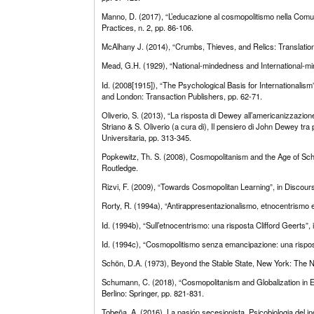
Manno, D. (2017), “L’educazione al cosmopolitismo nella Comunit
Practices, n. 2, pp. 86-106.
McAlhany J. (2014), “Crumbs, Thieves, and Relics: Translation
Mead, G.H. (1929), “National-mindedness and International-minde
Id. (2008[1915]), “The Psychological Basis for International
and London: Transaction Publishers, pp. 62-71.
Oliverio, S. (2013), “La risposta di Dewey all’americanizzazion
Striano & S. Oliverio (a cura di), Il pensiero di John Dewey tra p
Universitaria, pp. 313-345.
Popkewitz, Th. S. (2008), Cosmopolitanism and the Age of Sc
Routledge.
Rizvi, F. (2009), “Towards Cosmopolitan Learning”, in Discourse:
Rorty, R. (1994a), “Antirappresentazionalismo, etnocentrismo e li
Id. (1994b), “Sull’etnocentrismo: una risposta Clifford Geerts”, i
Id. (1994c), “Cosmopolitismo senza emancipazione: una risposta 
Schön, D.A. (1973), Beyond the Stable State, New York: The N
Schumann, C. (2018), “Cosmopolitanism and Globalization in Ed
Berlino: Springer, pp. 821-831.
Tobeña, A. (2016), La pasión secesionista. Psicobiologia del 