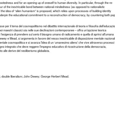
tedness and for an opening up of oneself to human diversity. In particular, through the re-
r of the inextricable bond between national-mindedness (as opposed to nationalistic
e idea of “alien humanism” is proposed, which relies upon processes of building identity
 underpin the educational commitment to a reconstruction of democracy, by countering both pop
e per il tema del cosmopolitismo nel dibattito internazionale di teoria e filosofia dell’educazion
i maestri classici sia nelle sue declinazioni contemporanee – offra un’opzione teorica
’esigenza di prendere sul serio il bisogno umano di radicamento e quella di aprirsi all’umana
i di Dewey e Mead, si argomenta in favore del nesso inestricabile di disposizione mentale nazional
ntale cosmopolitica e si avanza l’idea di un ‘umanesimo alieno’ che vive attraverso processi 
gegno integrato che deve reggere l’impegno educativo di ricostruzione della democrazia,
 alle derive del neoliberismo globalista.
on; double liberalism; John Dewey; George Herbert Mead.