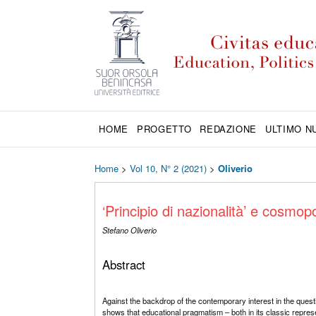
HOME
PROGETTO
REDAZIONE
ULTIMO 
Home
>
Vol 10, N° 2 (2021)
>
Oliverio
‘Principio di nazionalità’ e cosm
Stefano Oliverio
Abstract
Against the backdrop of the contemporary interest in the questi
shows that educational pragmatism – both in its classic represent