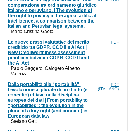
comparazione tra ordinamento giuridico
italiano e peruviano. | The evolution of
the right to privacy in the age of artificial
intelligence: a comparison between the
Italian and Peruvian legal systems.
Maria Cristina Gaeta
Le nuove prassi valutative del merito
PDF
creditizio tra GDPR, CCD II e AI Act |
New Creditworthiness assessment
practices between GDPR, CCD II and
the AI Act
Paolo Gaggero, Calogero Alberto
Valenza
Dalla portabilità alle “portabilità”:
PDF
(ITALIANO)
l’evoluzione al plurale di un diritto (e
concetto) chiave nella disciplina
europea dei dati | From portability to
“portabilities”: the evolution in the
plural of a key right (and concept) in
European data law
Stefano Gatti