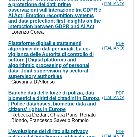
(ITALIANO)
e protezione dei dati: prime
osservazioni sull’interazione tra GDPR e
AI Act | Emotion recognition systems
and data protection: first insights on the
interaction between GDPR and AI Act
Lorenzo Corea
Piattaforme digitali e trattamenti
PDF
(ITALIANO)
algoritmici dei dati personali. La co-
vigilanza delle Autorità di controllo di
settore | Digital platforms and
algorithmic processing of personal
data. Joint supervision by sectoral
supervisory authorities
Giovanna D'Alfonso
Banche dati delle forze di polizia, dati
PDF
(ITALIANO)
biometrici e diritti dei cittadini in Europa
| Police databases, biometric data and
citizens' rights in Europe
Rebecca Dizdari, Chiara Paris, Renato
Biondo, Francesco Saverio Romolo
L’evoluzione del diritto alla privacy
PDF
(ITALIANO)
nell'era dell'intelligenza artificiale: una