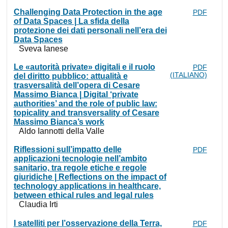
Challenging Data Protection in the age
PDF
of Data Spaces | La sfida della
protezione dei dati personali nell’era dei
Data Spaces
Sveva Ianese
Le «autorità private» digitali e il ruolo
PDF
(ITALIANO)
del diritto pubblico: attualità e
trasversalità dell’opera di Cesare
Massimo Bianca | Digital ‘private
authorities’ and the role of public law:
topicality and transversality of Cesare
Massimo Bianca’s work
Aldo Iannotti della Valle
Riflessioni sull’impatto delle
PDF
applicazioni tecnologie nell’ambito
sanitario, tra regole etiche e regole
giuridiche | Reflections on the impact of
technology applications in healthcare,
between ethical rules and legal rules
Claudia Irti
I satelliti per l’osservazione della Terra,
PDF