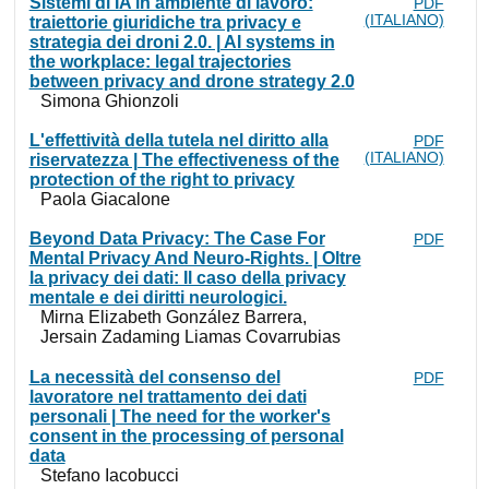
Sistemi di IA in ambiente di lavoro:
PDF
(ITALIANO)
traiettorie giuridiche tra privacy e
strategia dei droni 2.0. | AI systems in
the workplace: legal trajectories
between privacy and drone strategy 2.0
Simona Ghionzoli
L'effettività della tutela nel diritto alla
PDF
(ITALIANO)
riservatezza | The effectiveness of the
protection of the right to privacy
Paola Giacalone
Beyond Data Privacy: The Case For
PDF
Mental Privacy And Neuro-Rights. | Oltre
la privacy dei dati: Il caso della privacy
mentale e dei diritti neurologici.
Mirna Elizabeth González Barrera,
Jersain Zadaming Liamas Covarrubias
La necessità del consenso del
PDF
lavoratore nel trattamento dei dati
personali | The need for the worker's
consent in the processing of personal
data
Stefano Iacobucci