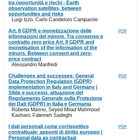
tra opportunità e rischi - Earth
observation satellites, between
opportunities and risks
Luigi Izzo, Carlo Candeloro Campanile
Art. 8 GDPR e monetizzazione delle
PDF
informazioni del minore. Tra consenso e
contratto zero price Art. 8 GDPR and
monetisation of the information of the
minors. Between consent and zero-
price contract
Alessandro Manfredi
Challenges and successes: General
PDF
Data Protection Regulation (GDPR)
implementation in Italy and Germany |
Sfide e successi: attuazione del
Regolamento Generale sulla Protezione
dei Dati (GDPR) in Italia e Germania
Roberta Marino, Seyed Milad Mahmood
Kashani, Fatemeh Sadeghi
I dati personali come corrispettivo
PDF
contrattuale: appunti di diritto europeo |
Personal data as contractual