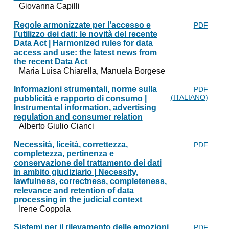
Giovanna Capilli
Regole armonizzate per l’accesso e
PDF
l’utilizzo dei dati: le novità del recente
Data Act | Harmonized rules for data
access and use: the latest news from
the recent Data Act
Maria Luisa Chiarella, Manuela Borgese
Informazioni strumentali, norme sulla
PDF
(ITALIANO)
pubblicità e rapporto di consumo |
Instrumental information, advertising
regulation and consumer relation
Alberto Giulio Cianci
Necessità, liceità, correttezza,
PDF
completezza, pertinenza e
conservazione del trattamento dei dati
in ambito giudiziario | Necessity,
lawfulness, correctness, completeness,
relevance and retention of data
processing in the judicial context
Irene Coppola
Sistemi per il rilevamento delle emozioni
PDF