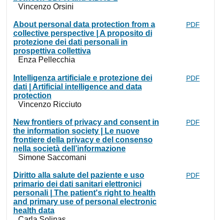
Vincenzo Orsini
About personal data protection from a
PDF
collective perspective | A proposito di
protezione dei dati personali in
prospettiva collettiva
Enza Pellecchia
Intelligenza artificiale e protezione dei
PDF
dati | Artificial intelligence and data
protection
Vincenzo Ricciuto
New frontiers of privacy and consent in
PDF
the information society | Le nuove
frontiere della privacy e del consenso
nella società dell’informazione
Simone Saccomani
Diritto alla salute del paziente e uso
PDF
primario dei dati sanitari elettronici
personali | The patient's right to health
and primary use of personal electronic
health data
Carla Solinas