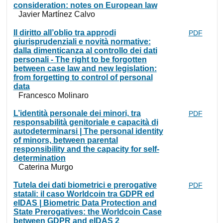
consideration: notes on European law
Javier Martínez Calvo
Il diritto all’oblio tra approdi
PDF
giurisprudenziali e novità normative:
dalla dimenticanza al controllo dei dati
personali - The right to be forgotten
between case law and new legislation:
from forgetting to control of personal
data
Francesco Molinaro
L’identità personale dei minori, tra
PDF
responsabilità genitoriale e capacità di
autodeterminarsi | The personal identity
of minors, between parental
responsibility and the capacity for self-
determination
Caterina Murgo
Tutela dei dati biometrici e prerogative
PDF
statali: il caso Worldcoin tra GDPR ed
eIDAS | Biometric Data Protection and
State Prerogatives: the Worldcoin Case
between GDPR and eIDAS 2