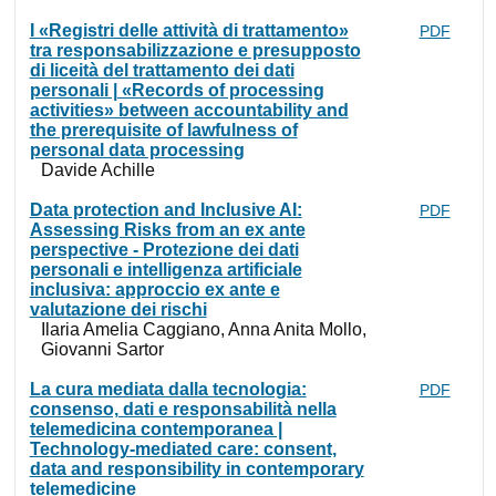
I «Registri delle attività di trattamento»
PDF
tra responsabilizzazione e presupposto
di liceità del trattamento dei dati
personali | «Records of processing
activities» between accountability and
the prerequisite of lawfulness of
personal data processing
Davide Achille
Data protection and Inclusive AI:
PDF
Assessing Risks from an ex ante
perspective - Protezione dei dati
personali e intelligenza artificiale
inclusiva: approccio ex ante e
valutazione dei rischi
Ilaria Amelia Caggiano, Anna Anita Mollo,
Giovanni Sartor
La cura mediata dalla tecnologia:
PDF
consenso, dati e responsabilità nella
telemedicina contemporanea |
Technology-mediated care: consent,
data and responsibility in contemporary
telemedicine