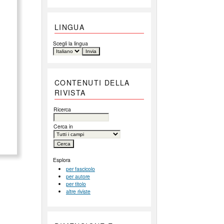
LINGUA
Scegli la lingua
CONTENUTI DELLA
RIVISTA
Ricerca
Cerca in
Esplora
per fascicolo
per autore
per titolo
altre riviste