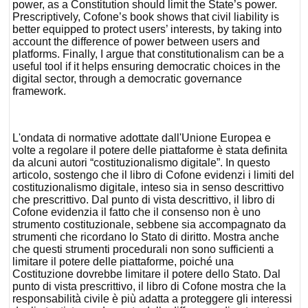
power, as a Constitution should limit the State’s power.
Prescriptively, Cofone’s book shows that civil liability is
better equipped to protect users’ interests, by taking into
account the difference of power between users and
platforms. Finally, I argue that constitutionalism can be a
useful tool if it helps ensuring democratic choices in the
digital sector, through a democratic governance
framework.
L'ondata di normative adottate dall'Unione Europea e
volte a regolare il potere delle piattaforme è stata definita
da alcuni autori “costituzionalismo digitale”. In questo
articolo, sostengo che il libro di Cofone evidenzi i limiti del
costituzionalismo digitale, inteso sia in senso descrittivo
che prescrittivo. Dal punto di vista descrittivo, il libro di
Cofone evidenzia il fatto che il consenso non è uno
strumento costituzionale, sebbene sia accompagnato da
strumenti che ricordano lo Stato di diritto. Mostra anche
che questi strumenti procedurali non sono sufficienti a
limitare il potere delle piattaforme, poiché una
Costituzione dovrebbe limitare il potere dello Stato. Dal
punto di vista prescrittivo, il libro di Cofone mostra che la
responsabilità civile è più adatta a proteggere gli interessi