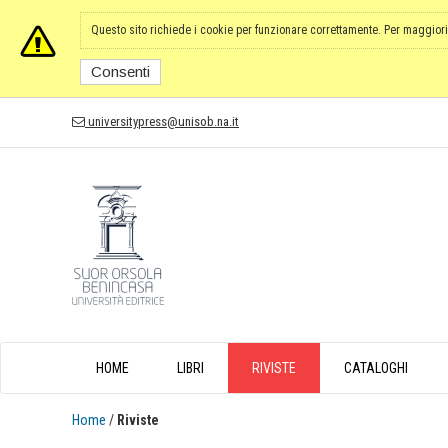
Questo sito richiede i cookie per funzionare correttamente. Per maggiori
Consenti
universitypress@unisob.na.it
HOME
LIBRI
RIVISTE
CATALOGHI
Home
/
Riviste