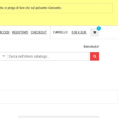
ito, si prega di fare clic sul pulsante «Consenti».
0
ACCEDI
REGISTRATI
CHECKOUT
CARRELLO:
0,00 €
EUR
Benvenuto!