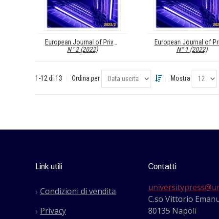
European Journal of Privacy Law & Technologies (EJPLT)
N° 2 (2022)
N° 1 (2022)
1-12 di 13
Ordina per
Mostra
Link utili
Contatti
universitypress@un
Condizioni di vendita
C.so Vittorio Emanu
Privacy
80135 Napoli