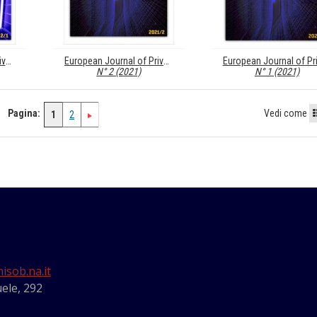
European Journal of Privacy Law & Technologies (EJPLT)
European Journal of Privacy Law & Technologies (EJPLT)
N° 2 (2021)
N° 1 (2021)
Pagina:
Vedi come
1
2
isob.na.it
ele, 292