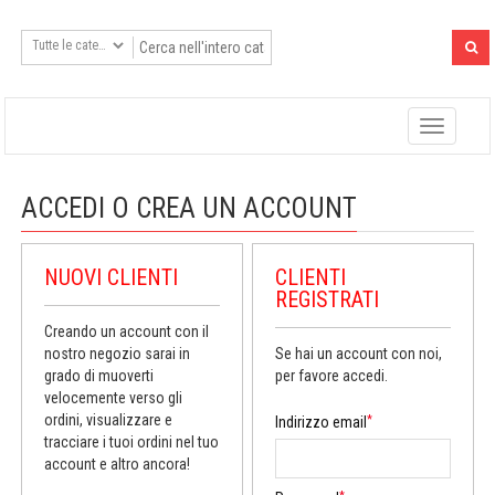
Toggle
navigatio
ACCEDI O CREA UN ACCOUNT
NUOVI CLIENTI
CLIENTI
REGISTRATI
Creando un account con il
nostro negozio sarai in
Se hai un account con noi,
grado di muoverti
per favore accedi.
velocemente verso gli
ordini, visualizzare e
*
Indirizzo email
tracciare i tuoi ordini nel tuo
account e altro ancora!