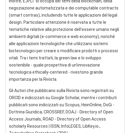
Inoltre, EJPLT si occupa dei temi della blockchain, della
negoziazione automatizzata e dei computable contracts
(smart contras), includendo tutte le applicazioni del legal
design. Particolare attenzione è riservata a tutte le
tematiche relative alla protezione dell'essere umano negli
ambienti digitali (e-commerce e web economy), nonché
alle applicazioni tecnologiche che utilizzano sistemi
biotecnologici per creare o modificare prodotti o processi
vitali. Tra i temi trattati, la green law e lo sviluppo
sostenibile - quale prospettiva di un'innovazione
tecnologica ethically-centered - rivestono grande
importanza per la Rivista.
Gli Autori che pubblicano sulla Rivista sono registrati su
ORCID e indicizzati su Google Scholar, mentre i contributi
pubblicati sono indicizzati su Scopus, HeinOnline, DoGi -
Dottrina Giuridica, CROSSREF, DOAJ - Directory of Open
Access Journals, ROAD - Directory of Open Access
scholarly Resources | ISSN, InfoLEGES, LibKey.io.,