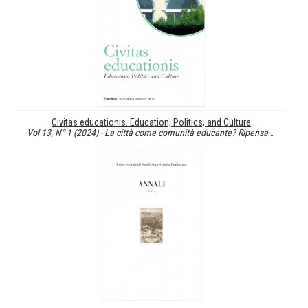
Civitas educationis. Education, Politics, and Culture
Vol 13, N° 1 (2024) - La città come comunità educante? Ripensare il nesso...