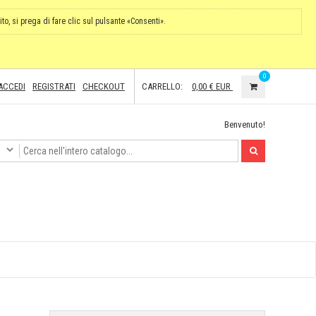
ito, si prega di fare clic sul pulsante «Consenti».
0
ACCEDI
REGISTRATI
CHECKOUT
CARRELLO:
0,00 €
EUR
Benvenuto!