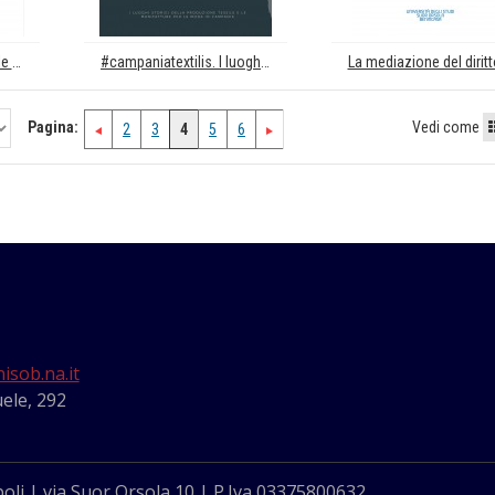
Piano di azione triennale del Cluster tecnologico nazionale per il Patrimonio culturale
#campaniatextilis. I luoghi storici della produzione tessile e le manifatture per la moda in Campania
Pagina:
Vedi come
2
3
4
5
6
isob.na.it
ele, 292
oli
| via Suor Orsola 10 | P.Iva 03375800632