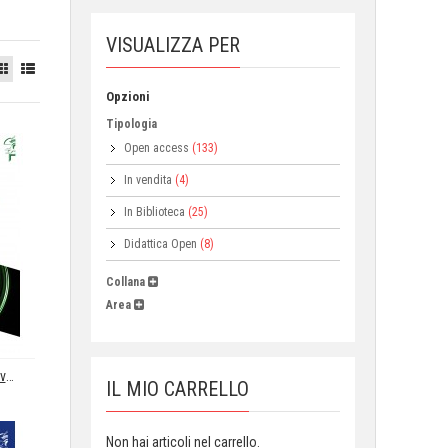
VISUALIZZA PER
Opzioni
Tipologia
Open access
(133)
In vendita
(4)
In Biblioteca
(25)
Didattica Open
(8)
Collana
Area
Le fonti di energie rinnovabili nella circular economy
IL MIO CARRELLO
Non hai articoli nel carrello.