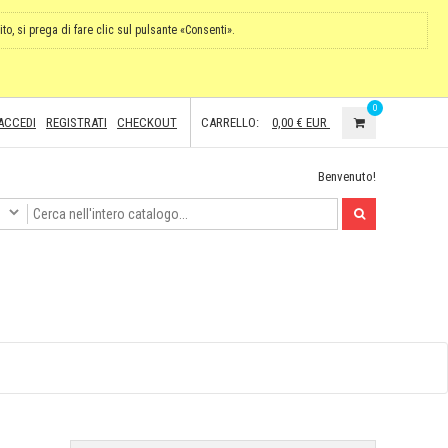
ito, si prega di fare clic sul pulsante «Consenti».
0
ACCEDI
REGISTRATI
CHECKOUT
CARRELLO:
0,00 €
EUR
Benvenuto!