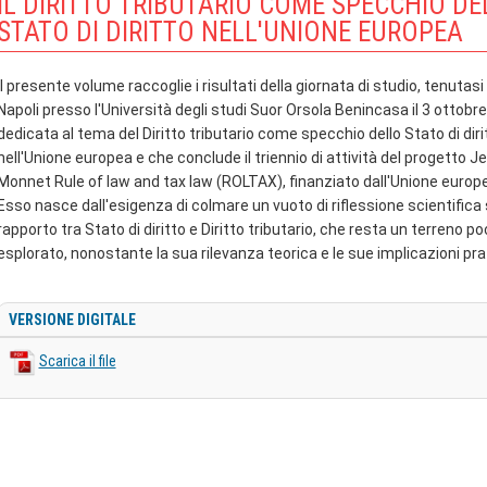
IL DIRITTO TRIBUTARIO COME SPECCHIO DE
STATO DI DIRITTO NELL'UNIONE EUROPEA
Il presente volume raccoglie i risultati della giornata di studio, tenutasi
Napoli presso l'Università degli studi Suor Orsola Benincasa il 3 ottobr
dedicata al tema del Diritto tributario come specchio dello Stato di diri
nell'Unione europea e che conclude il triennio di attività del progetto J
Monnet Rule of law and tax law (ROLTAX), finanziato dall'Unione europ
Esso nasce dall'esigenza di colmare un vuoto di riflessione scientifica 
rapporto tra Stato di diritto e Diritto tributario, che resta un terreno p
esplorato, nonostante la sua rilevanza teorica e le sue implicazioni pra
VERSIONE DIGITALE
Scarica il file