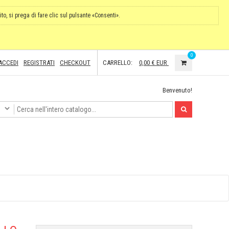
ito, si prega di fare clic sul pulsante «Consenti».
0
ACCEDI
REGISTRATI
CHECKOUT
CARRELLO:
0,00 €
EUR
Benvenuto!