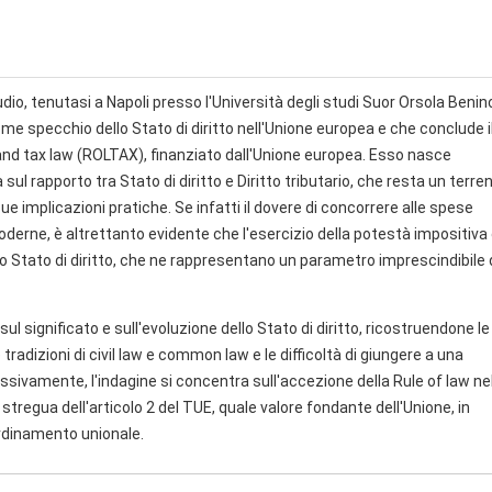
studio, tenutasi a Napoli presso l'Università degli studi Suor Orsola Beni
come specchio dello Stato di diritto nell'Unione europea e che conclude i
 and tax law (ROLTAX), finanziato dall'Unione europea. Esso nasce
 sul rapporto tra Stato di diritto e Diritto tributario, che resta un terre
e implicazioni pratiche. Se infatti il dovere di concorrere alle spese
derne, è altrettanto evidente che l'esercizio della potestà impositiva
lo Stato di diritto, che ne rappresentano un parametro imprescindibile 
ul significato e sull'evoluzione dello Stato di diritto, ricostruendone le
e tradizioni di civil law e common law e le difficoltà di giungere a una
ivamente, l'indagine si concentra sull'accezione della Rule of law ne
stregua dell'articolo 2 del TUE, quale valore fondante dell'Unione, in
'ordinamento unionale.