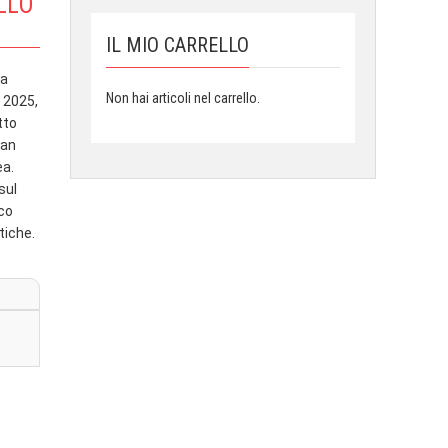
LLO
IL MIO CARRELLO
 a
Non hai articoli nel carrello.
e 2025,
tto
ean
ea.
sul
oco
tiche.