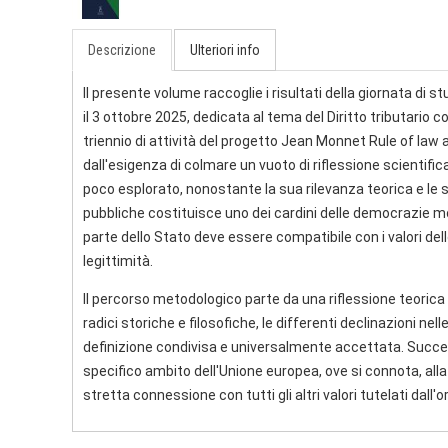
Descrizione
Ulteriori info
Il presente volume raccoglie i risultati della giornata di 
il 3 ottobre 2025, dedicata al tema del Diritto tributario 
triennio di attività del progetto Jean Monnet Rule of law
dall'esigenza di colmare un vuoto di riflessione scientifica
poco esplorato, nonostante la sua rilevanza teorica e le su
pubbliche costituisce uno dei cardini delle democrazie mo
parte dello Stato deve essere compatibile con i valori del
legittimità.
Il percorso metodologico parte da una riflessione teorica s
radici storiche e filosofiche, le differenti declinazioni nell
definizione condivisa e universalmente accettata. Success
specifico ambito dell'Unione europea, ove si connota, alla 
stretta connessione con tutti gli altri valori tutelati dall