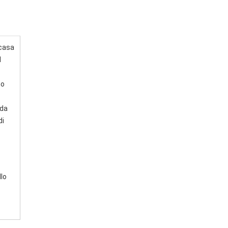
ncasa
l
no
 da
di
llo