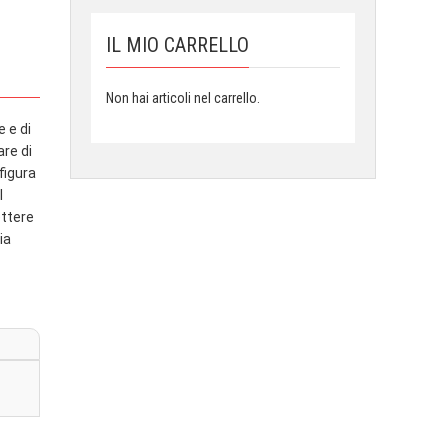
IL MIO CARRELLO
Non hai articoli nel carrello.
 e di
are di
figura
l
ettere
ia