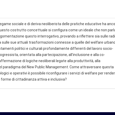
 legame sociale e di deriva neoliberista delle pratiche educative ha anc
uesto costrutto concettuale si configura come un ideale che non parla
gomentazione questo interrogativo, provando a riflettere sia sulle radi
 sulle sue attuali trasformazioni connesse a quelle del welfare urbano
ntamenti politici e culturali profondamente differenti del lavoro socio-
gressista, orientata alla partecipazione, all'inclusione e alla co-
affermazione di logiche neoliberali legate alla produttività, alla
rie del paradigma del New Public Management. Come attraversare questa
ci e operativi è possibile riconfigurare i servizi di welfare per render
forme di cittadinanza attiva e inclusiva?