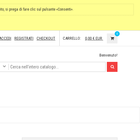
ito, si prega di fare clic sul pulsante «Consenti».
0
ACCEDI
REGISTRATI
CHECKOUT
CARRELLO:
0,00 €
EUR
Benvenuto!