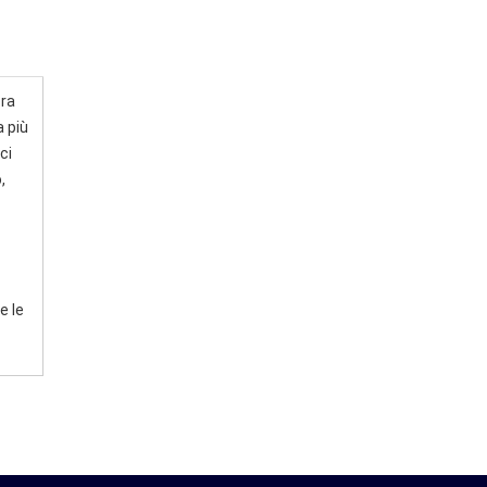
ora
 più
ci
,
e le