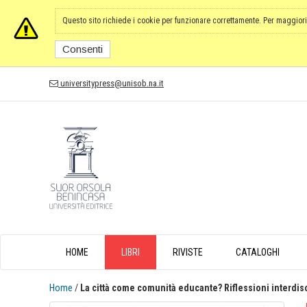
Questo sito richiede i cookie per funzionare correttamente. Per maggiori
Consenti
universitypress@unisob.na.it
HOME
LIBRI
RIVISTE
CATALOGHI
Home
/
La città come comunità educante? Riflessioni interdis