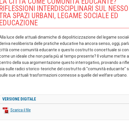
LA CITTÀ COME COMUNITÀ EDUCANTE?
RIFLESSIONI INTERDISCIPLINARI SUL NESSO
TRA SPAZI URBANI, LEGAME SOCIALE ED
EDUCAZIONE
Alla luce delle attuali dinamiche di depoliticizzazione del legame sociale
deriva neoliberista delle pratiche educative ha ancora senso, oggi, parl
città come comunità educante o questo costrutto concettuale si con
come un ideale che non parla più al tempo presente? Il volume mette a
centro della sua argomentazione questo interrogativo, provando a rifl
sia sulle radici storico-teoriche del costrutto di "comunità educante" s
sulle sue attuali trasformazioni connesse a quelle del welfare urbano.
VERSIONE DIGITALE
Scarica il file