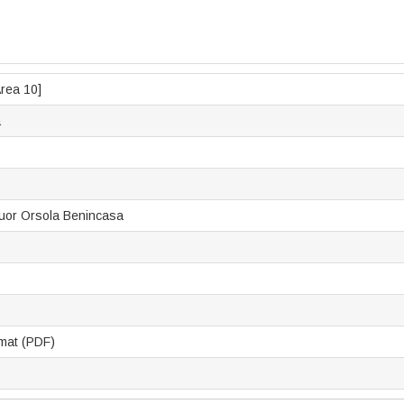
Area 10]
a
 Suor Orsola Benincasa
mat (PDF)