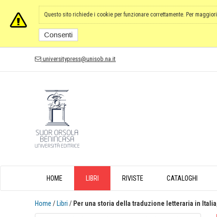
Questo sito richiede i cookie per funzionare correttamente. Per maggiori
Consenti
universitypress@unisob.na.it
HOME
LIBRI
RIVISTE
CATALOGHI
Home
/
Libri
/
Per una storia della traduzione letteraria in Italia,