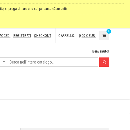
ito, si prega di fare clic sul pulsante «Consenti».
0
ACCEDI
REGISTRATI
CHECKOUT
CARRELLO:
0,00 €
EUR
Benvenuto!