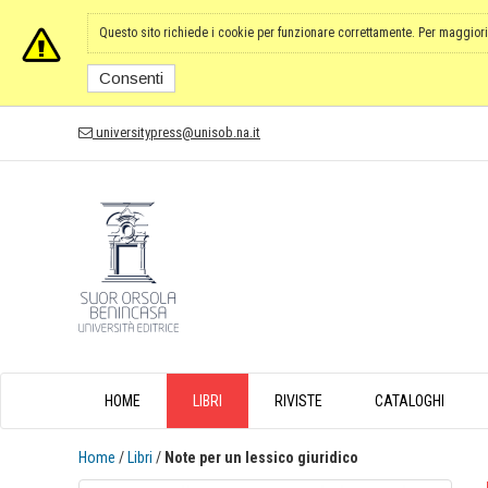
Questo sito richiede i cookie per funzionare correttamente. Per maggiori
Consenti
universitypress@unisob.na.it
HOME
LIBRI
RIVISTE
CATALOGHI
Home
/
Libri
/
Note per un lessico giuridico