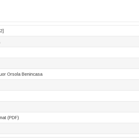
2]
a
 Suor Orsola Benincasa
mat (PDF)