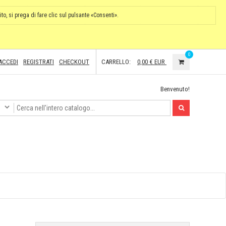
ito, si prega di fare clic sul pulsante «Consenti».
0
ACCEDI
REGISTRATI
CHECKOUT
CARRELLO:
0,00 €
EUR
Benvenuto!