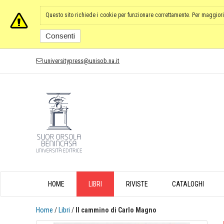
Questo sito richiede i cookie per funzionare correttamente. Per maggiori
Consenti
universitypress@unisob.na.it
HOME
LIBRI
RIVISTE
CATALOGHI
Home
/
Libri
/
Il cammino di Carlo Magno