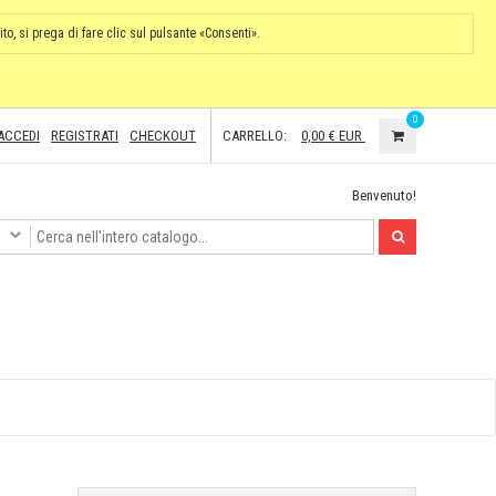
ito, si prega di fare clic sul pulsante «Consenti».
0
ACCEDI
REGISTRATI
CHECKOUT
CARRELLO:
0,00 €
EUR
Benvenuto!