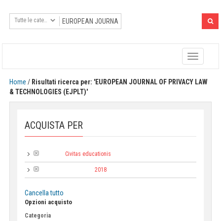
Toggle
navigatio
Home
/
Risultati ricerca per: 'EUROPEAN JOURNAL OF PRIVACY LAW
& TECHNOLOGIES (EJPLT)'
ACQUISTA PER
Civitas educationis
Collana:
2018
Anno di pubblicazione:
Cancella tutto
Opzioni acquisto
Categoria