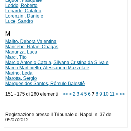
Liguori, Pasquale
Loddo, Roberto
Lopardo, Cataldo
Lorenzini, Daniele
Luce, Sandro
M
Malito, Debora Valentina
Mancebo, Rafael Chagas
Manunza, Luca
Marci, Tito
Marcio Antonio Cataia, Silvana Cristina da Silva e
Marco Martiniello, Alessandro Mazzola e
Marino, Leda
Marotta, Sergio
Marques dos Santos, Rômulo Balestlê
151 - 175 di 260 elementi
<<
<
2
3
4
5
6
7
8
9
10
11
>
>>
Registrazione presso il Tribunale di Napoli n. 37 del
05/07/2012