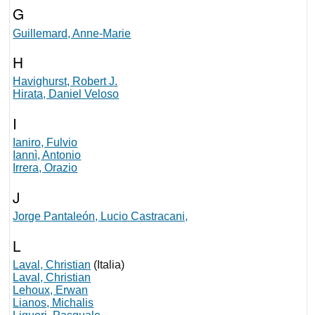
G
Guillemard, Anne-Marie
H
Havighurst, Robert J.
Hirata, Daniel Veloso
I
Ianiro, Fulvio
Iannì, Antonio
Irrera, Orazio
J
Jorge Pantaleón, Lucio Castracani,
L
Laval, Christian
(Italia)
Laval, Christian
Lehoux, Erwan
Lianos, Michalis