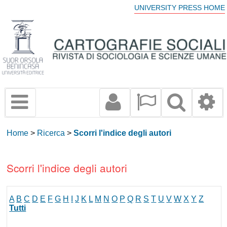
UNIVERSITY PRESS HOME
Home
>
Ricerca
>
Scorri l'indice degli autori
Scorri l'indice degli autori
A
B
C
D
E
F
G
H
I
J
K
L
M
N
O
P
Q
R
S
T
U
V
W
X
Y
Z
Tutti