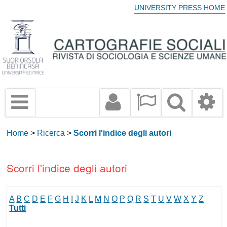
UNIVERSITY PRESS HOME
Home
>
Ricerca
>
Scorri l'indice degli autori
Scorri l'indice degli autori
A
B
C
D
E
F
G
H
I
J
K
L
M
N
O
P
Q
R
S
T
U
V
W
X
Y
Z
Tutti