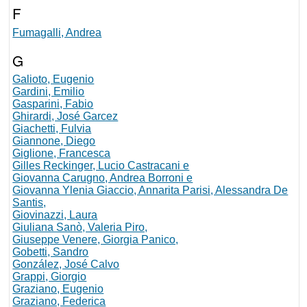
F
Fumagalli, Andrea
G
Galioto, Eugenio
Gardini, Emilio
Gasparini, Fabio
Ghirardi, José Garcez
Giachetti, Fulvia
Giannone, Diego
Giglione, Francesca
Gilles Reckinger, Lucio Castracani e
Giovanna Carugno, Andrea Borroni e
Giovanna Ylenia Giaccio, Annarita Parisi, Alessandra De
Santis,
Giovinazzi, Laura
Giuliana Sanò, Valeria Piro,
Giuseppe Venere, Giorgia Panico,
Gobetti, Sandro
González, José Calvo
Grappi, Giorgio
Graziano, Eugenio
Graziano, Federica