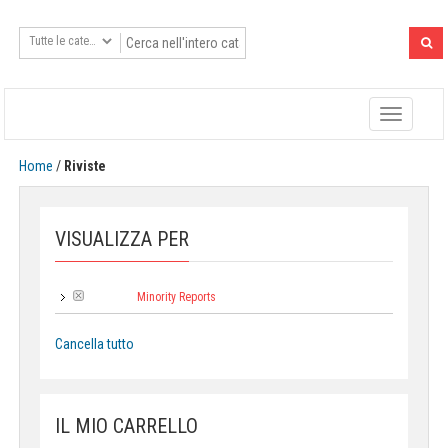
Toggle
navigatio
Home
/
Riviste
VISUALIZZA PER
Minority Reports
Collana:
Cancella tutto
IL MIO CARRELLO