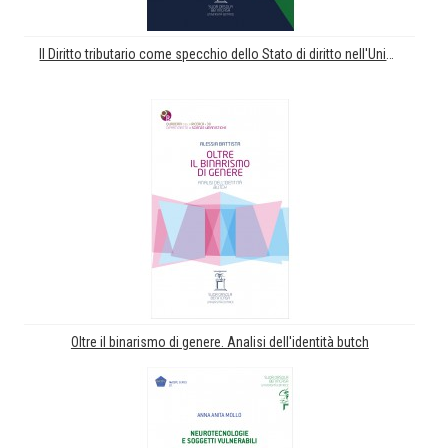
Il Diritto tributario come specchio dello Stato di diritto nell'Unione Europea
Oltre il binarismo di genere. Analisi dell'identità butch