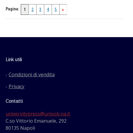
Pagina:
1
2
3
4
5
Link utili
Condizioni di vendita
Privacy
Contatti
universitypress@unisob.na.it
C.so Vittorio Emanuele, 292
80135 Napoli