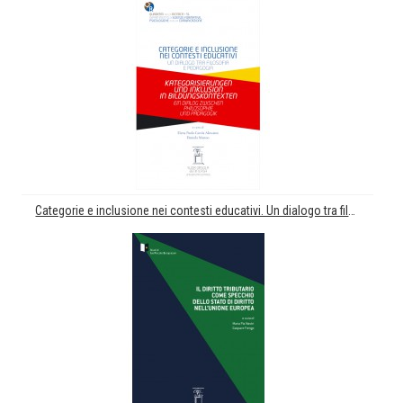
Categorie e inclusione nei contesti educativi. Un dialogo tra filosofia e pedagogia. Kategorisierungen und Inklusion in Bildungskontexten. Ein Dialog Zwischen Philosophie und Pädagogik