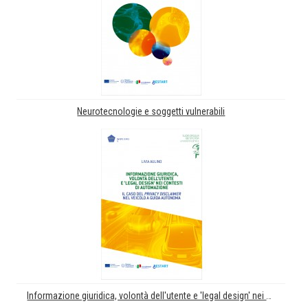
Neurotecnologie e soggetti vulnerabili
Informazione giuridica, volontà dell'utente e 'legal design' nei contesti di automazione. Il caso del 'privacy disclamer' nel veicolo a guida automatica