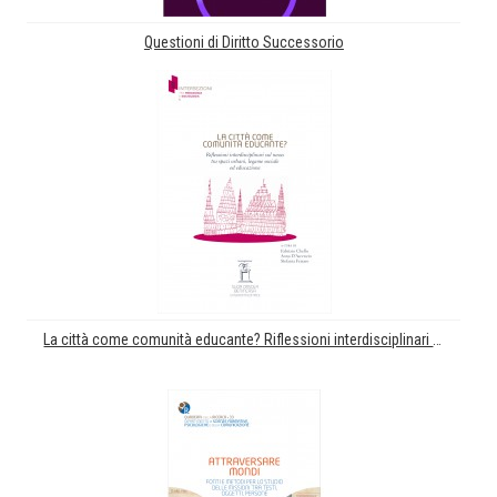
Questioni di Diritto Successorio
La città come comunità educante? Riflessioni interdisciplinari sul nesso tra spazi urbani, legame sociale ed educazione