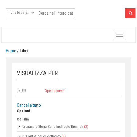
Toggle
navigatio
Home
/
Libri
VISUALIZZA PER
Open access
Tipologia:
Cancella tutto
Opzioni
Collana
Cronaca e Storia Serie Inchieste Biennali
(2)
Dissertazioni di dottorato
(3)