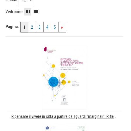
Vedi come
Pagina:
1
2
3
4
5
Ripensare il vivere in città a partire da sguardi "marginali". Riflessioni interdisciplinari sul costruire comunità educanti