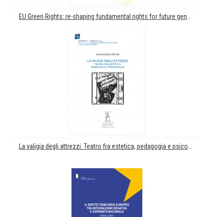
EU Green Rights: re-shaping fundamental rights for future generations. La sostenibilità nella prospettiva europea dei diritti
La valigia degli attrezzi. Teatro fra estetica, pedagogia e psicoanalisi