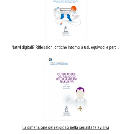
Nativi digitali? Riflessioni critiche intorno a usi, equivoci e percezioni della tecnologia tra chi è in classe ogni giorno
La dimensione del religioso nella serialità televisiva