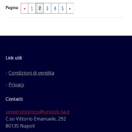
Pagina:
1
2
3
4
5
Link utili
Condizioni di vendita
Privacy
Contatti
universitypress@unisob.na.it
C.so Vittorio Emanuele, 292
80135 Napoli