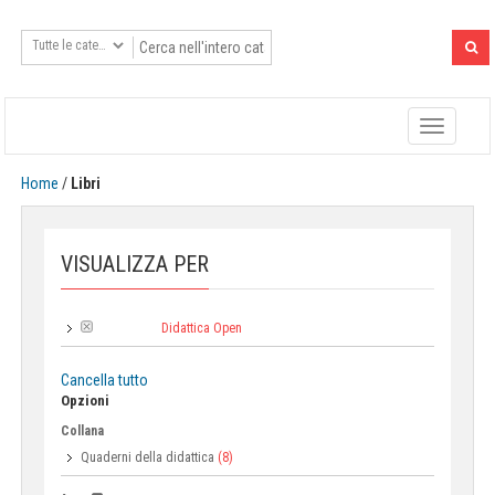
Toggle
navigatio
Home
/
Libri
VISUALIZZA PER
Didattica Open
Tipologia:
Cancella tutto
Opzioni
Collana
Quaderni della didattica
(8)