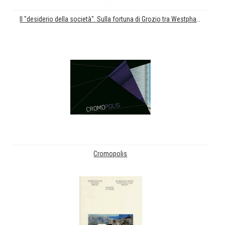
Il "desiderio della società". Sulla fortuna di Grozio tra Westphalia e Napoli
Cromopolis