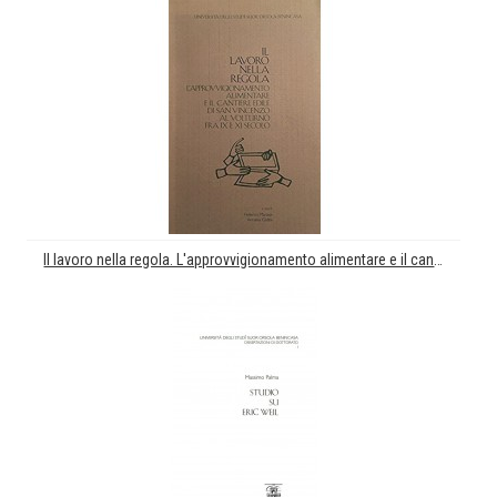
Il lavoro nella regola. L'approvvigionamento alimentare e il cantiere edile di San Vincenzo al Volturno fra IX e XI secolo