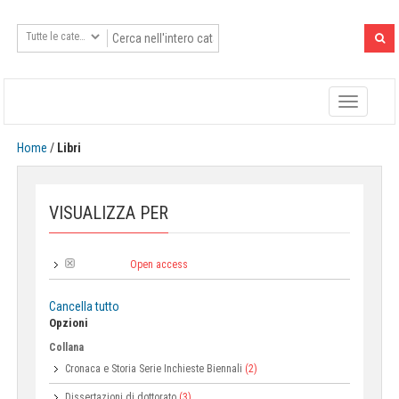
Toggle
navigatio
Home
/
Libri
VISUALIZZA PER
Open access
Tipologia:
Cancella tutto
Opzioni
Collana
Cronaca e Storia Serie Inchieste Biennali
(2)
Dissertazioni di dottorato
(3)