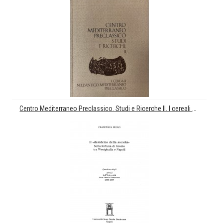
Centro Mediterraneo Preclassico. Studi e Ricerche II. I cereali nell'antico Mediterraneo preclassico