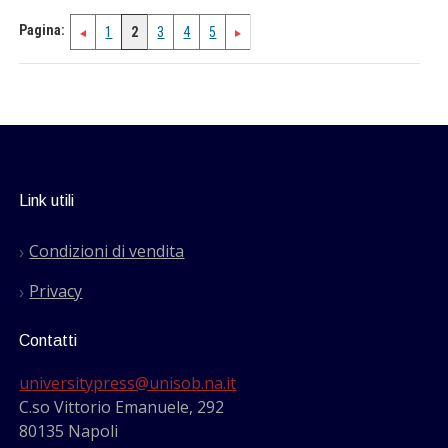
Pagina:
1
2
3
4
5
Link utili
Condizioni di vendita
Privacy
Contatti
universitypress@unisob.na.it
C.so Vittorio Emanuele, 292
80135 Napoli