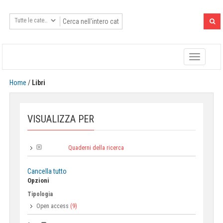
Toggle
navigatio
Home
/
Libri
VISUALIZZA PER
Quaderni della ricerca
Collana:
Cancella tutto
Opzioni
Tipologia
Open access
(9)