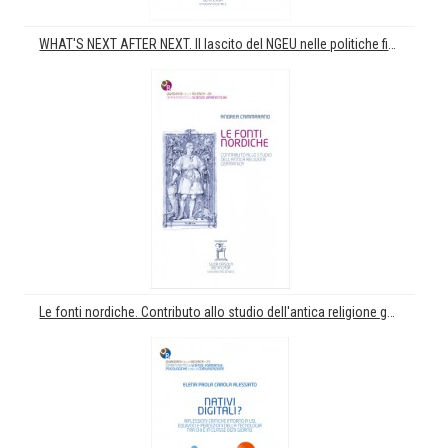
WHAT'S NEXT AFTER NEXT. Il lascito del NGEU nelle politiche fiscali e nel funzionamento delle istituzioni europee
Le fonti nordiche. Contributo allo studio dell'antica religione germanica