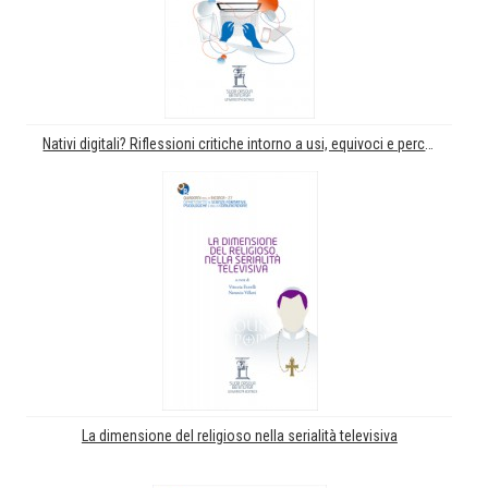
Nativi digitali? Riflessioni critiche intorno a usi, equivoci e percezioni della tecnologia tra chi è in classe ogni giorno
La dimensione del religioso nella serialità televisiva