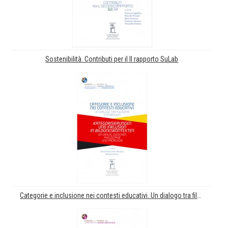
Sostenibilità. Contributi per il II rapporto SuLab
Categorie e inclusione nei contesti educativi. Un dialogo tra filosofia e pedagogia. Kategorisierungen und Inklusion in Bildungskontexten. Ein Dialog Zwischen Philosophie und Pädagogik