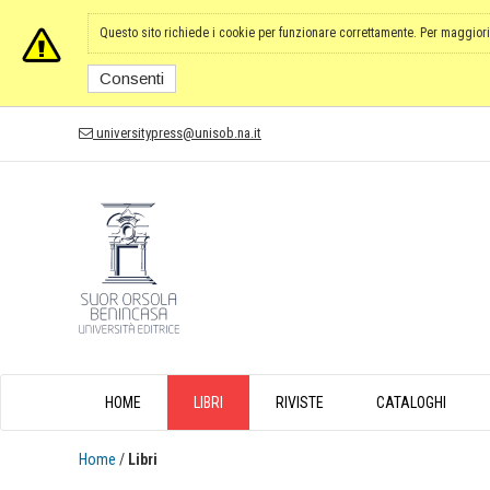
Questo sito richiede i cookie per funzionare correttamente. Per maggiori
Consenti
universitypress@unisob.na.it
HOME
LIBRI
RIVISTE
CATALOGHI
Home
/
Libri