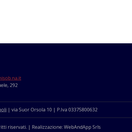
isob.na.it
ele, 292
oli
| via Suor Orsola 10 | P.Iva 03375800632
itti riservati. | Realizzazione: WebAndApp Srls