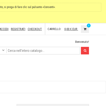
ito, si prega di fare clic sul pulsante «Consenti».
0
ACCEDI
REGISTRATI
CHECKOUT
CARRELLO:
0,00 €
EUR
Benvenuto!