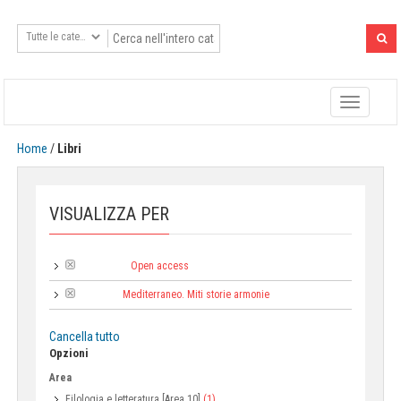
Toggle
navigatio
Home
/
Libri
VISUALIZZA PER
Open access
Tipologia:
Mediterraneo. Miti storie armonie
Collana:
Cancella tutto
Opzioni
Area
Filologia e letteratura [Area 10]
(1)