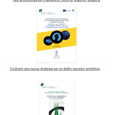
Fare archeologia per il Medioevo. Ricerca, pratiche, didattica
Costruire una nuova strategia per un diritto europeo protettivo in ambiente digitale. Building a new strategy for European protection law in a technological environment