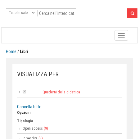
Toggle
navigatio
Home
/
Libri
VISUALIZZA PER
Quaderni della didattica
Collana:
Cancella tutto
Opzioni
Tipologia
Open access
(9)
In vendita
(3)