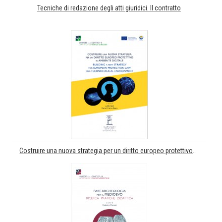
Tecniche di redazione degli atti giuridici. Il contratto
Costruire una nuova strategia per un diritto europeo protettivo in ambiente digitale. Building a new strategy for European protection law in a technological environment