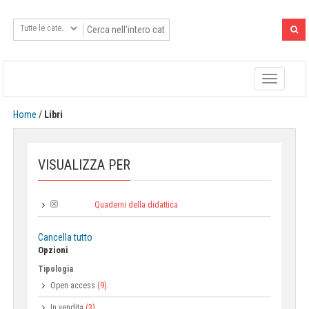
Toggle
navigatio
Home
/
Libri
VISUALIZZA PER
Quaderni della didattica
Collana:
Cancella tutto
Opzioni
Tipologia
Open access
(9)
In vendita
(3)