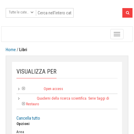
Toggle
navigatio
Home
/
Libri
VISUALIZZA PER
Open access
Tipologia:
Quaderni della ricerca scientifica. Serie Saggi di
Collana:
Restauro
Cancella tutto
Opzioni
Area