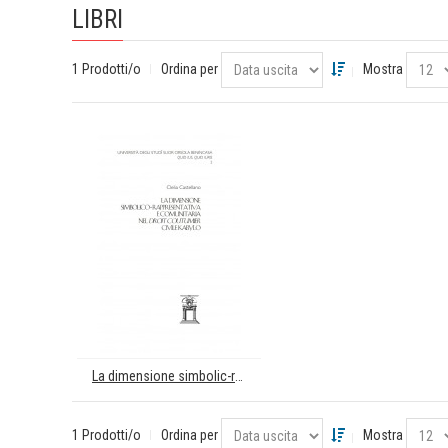
LIBRI
1 Prodotti/o
Ordina per
Mostra
La dimensione simbolic-rappresentativa e comunitaria nel Diroit Coutumier Civile Kabylo
1 Prodotti/o
Ordina per
Mostra