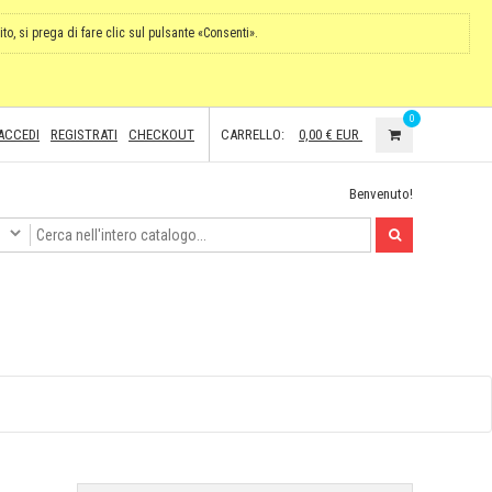
ito, si prega di fare clic sul pulsante «Consenti».
0
ACCEDI
REGISTRATI
CHECKOUT
CARRELLO:
0,00 €
EUR
Benvenuto!