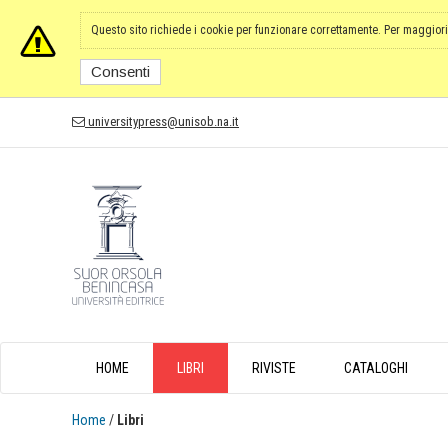
Questo sito richiede i cookie per funzionare correttamente. Per maggiori
Consenti
universitypress@unisob.na.it
HOME
LIBRI
RIVISTE
CATALOGHI
Home
/
Libri