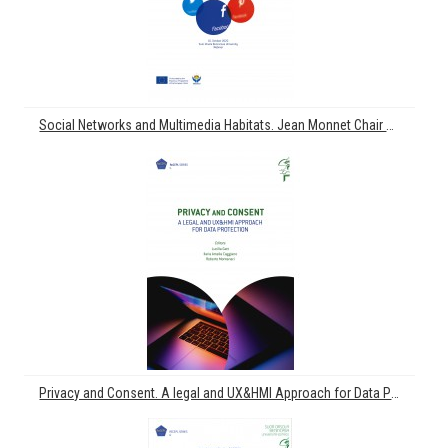
Social Networks and Multimedia Habitats. Jean Monnet Chair PROTECH. "European Protection Law of Individuals in Relation to New Technologies". 1st International Workshop A.Y. 2019-2020
Privacy and Consent. A legal and UX&HMI Approach for Data Protection