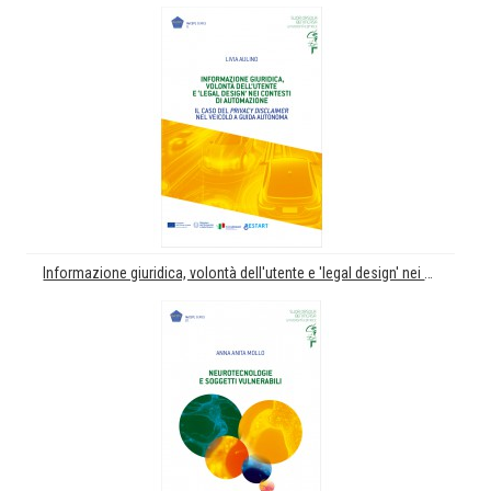
Informazione giuridica, volontà dell'utente e 'legal design' nei contesti di automazione. Il caso del 'privacy disclamer' nel veicolo a guida automatica