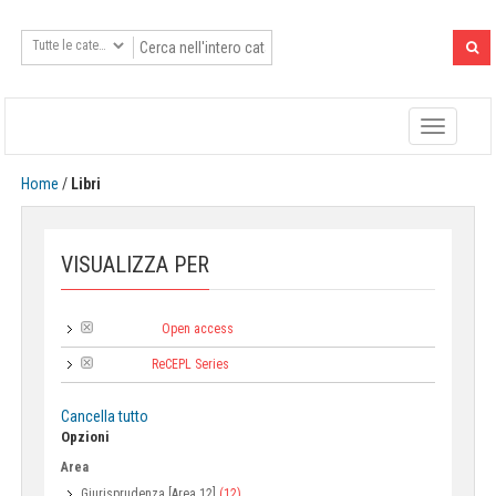
Toggle
navigatio
Home
/
Libri
VISUALIZZA PER
Open access
Tipologia:
ReCEPL Series
Collana:
Cancella tutto
Opzioni
Area
Giurisprudenza [Area 12]
(12)