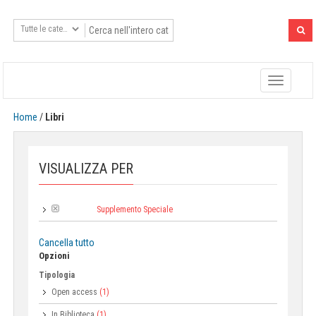
Toggle
navigatio
Home
/
Libri
VISUALIZZA PER
Supplemento Speciale
Collana:
Cancella tutto
Opzioni
Tipologia
Open access
(1)
In Biblioteca
(1)