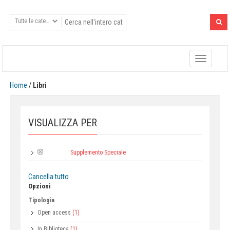
Toggle
navigatio
Home
/
Libri
VISUALIZZA PER
Supplemento Speciale
Collana:
Cancella tutto
Opzioni
Tipologia
Open access
(1)
In Biblioteca
(1)