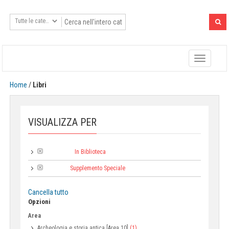
Toggle
navigatio
Home
/
Libri
VISUALIZZA PER
In Biblioteca
Tipologia:
Supplemento Speciale
Collana:
Cancella tutto
Opzioni
Area
Archeologia e storia antica [Area 10]
(1)