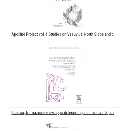
Apolline Project vol. 1 Studies on Vesuvius' North Slope and the Bay of Naples
Ricerca, formazione e sviluppo di tecnologie innovative. Sperimentazioni sul campo nel settore dei beni culturali archeologici