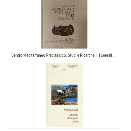
Centro Mediterraneo Preclassico. Studi e Ricerche II. I cereali nell'antico Mediterraneo preclassico