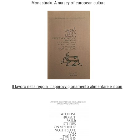
Monastiraki. A nursey of european culture
Il lavoro nella regola. L'approvvigionamento alimentare e il cantiere edile di San Vincenzo al Volturno fra IX e XI secolo