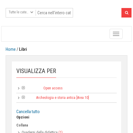
Toggle
navigatio
Home
/
Libri
VISUALIZZA PER
Open access
Tipologia:
Archeologia e storia antica [Area 10]
Area:
Cancella tutto
Opzioni
Collana
Quaderni della didattica
(1)