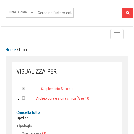
Toggle
navigatio
Home
/
Libri
VISUALIZZA PER
Supplemento Speciale
Collana:
Archeologia e storia antica [Area 10]
Area:
Cancella tutto
Opzioni
Tipologia
Open access
(1)