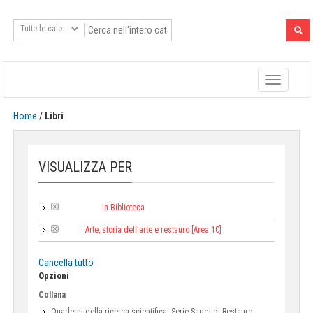
Toggle
navigatio
Home
/
Libri
VISUALIZZA PER
In Biblioteca
Tipologia:
Arte, storia dell'arte e restauro [Area 10]
Area:
Cancella tutto
Opzioni
Collana
Quaderni della ricerca scientifica. Serie Saggi di Restauro