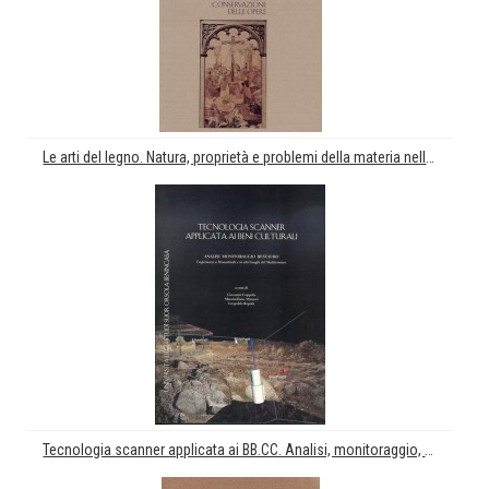
Le arti del legno. Natura, proprietà e problemi della materia nella conservazione delle opere
Tecnologia scanner applicata ai BB.CC. Analisi, monitoraggio, restauro. L'esperienza a Monastiraki e in altri luoghi del Mediterraneo