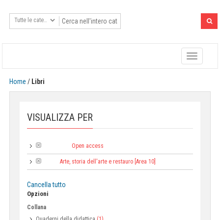
Toggle
navigatio
Home
/
Libri
VISUALIZZA PER
Open access
Tipologia:
Arte, storia dell'arte e restauro [Area 10]
Area:
Cancella tutto
Opzioni
Collana
Quaderni della didattica
(1)