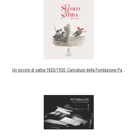
Un secolo di satira 1820/1920. Caricature della Fondazione Pagliara e dell'Istituto Suor Orsola Benincasa