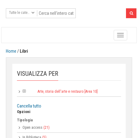
Toggle
navigatio
Home
/
Libri
VISUALIZZA PER
Arte, storia dell'arte e restauro [Area 10]
Area:
Cancella tutto
Opzioni
Tipologia
Open access
(21)
In Biblioteca
(5)