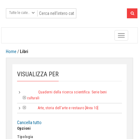
Toggle
navigatio
Home
/
Libri
VISUALIZZA PER
Quaderni della ricerca scientifica. Serie beni
Collana:
culturali
Arte, storia dell'arte e restauro [Area 10]
Area:
Cancella tutto
Opzioni
Tipologia