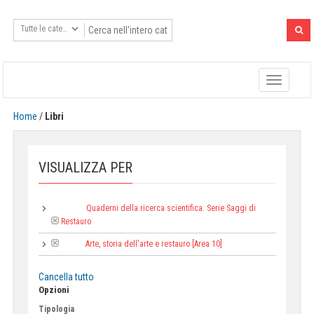
Toggle
navigatio
Home
/
Libri
VISUALIZZA PER
Quaderni della ricerca scientifica. Serie Saggi di
Collana:
Restauro
Arte, storia dell'arte e restauro [Area 10]
Area:
Cancella tutto
Opzioni
Tipologia