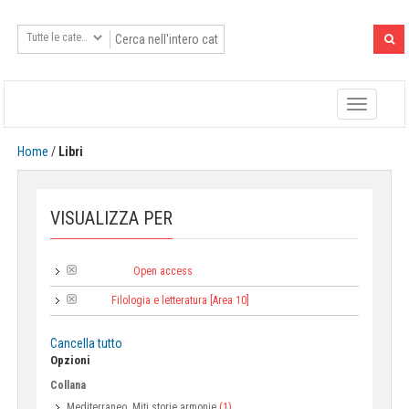
Toggle
navigatio
Home
/
Libri
VISUALIZZA PER
Open access
Tipologia:
Filologia e letteratura [Area 10]
Area:
Cancella tutto
Opzioni
Collana
Mediterraneo. Miti storie armonie
(1)