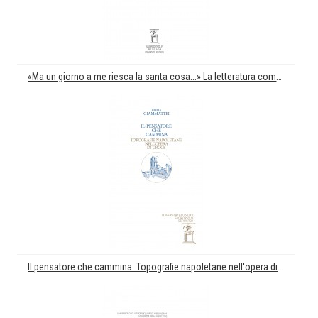
«Ma un giorno a me riesca la santa cosa...» La letteratura come Maestra. Atti del convegno di studi in onore di Emma Giammattei
Il pensatore che cammina. Topografie napoletane nell'opera di Croce