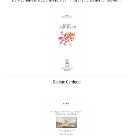
Da Machiavelli a La Bruyère. Per "I moralisti classici" di Giovanni Macchia
Giosuè Carducci