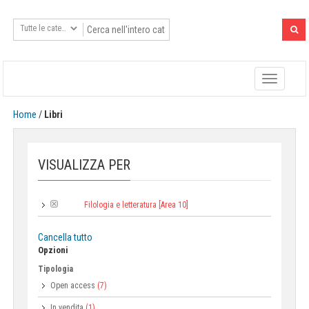
Toggle
navigatio
Home
/
Libri
VISUALIZZA PER
Filologia e letteratura [Area 10]
Area:
Cancella tutto
Opzioni
Tipologia
Open access
(7)
In vendita
(1)